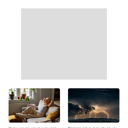
Почнеться час великих
На вихідних магнітна буря
звершень: три знаки
посилиться: що чекає
китайського гороскопу,
метеочутливих людей 8 і 9
для яких найближчі пів
серпня
року стануть переломними
Ваші дані можуть бути на
Софія Ротару нарешті
чеку: Укрпошта почала
показалася публіці: як зараз
друкувати персональну
виглядає легендарна 79-
інформацію в
річна співачка
розрахункових квитанціях