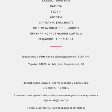
3 прості способи
вихідних: у яких областях
охолодити квартиру в
України вдарять зливи з
спеку
градом
Перейти на повну версію сайту
Контакти:
е-mail:
media@1plus1.tv
Телефон:
+38 044 490 01 01
ПРО КАНАЛ
РЕКЛАМА
ПРОБЛЕМИ З ПРИЙОМОМ КАНАЛУ 1+1
КАТАЛОГ ПРОГРАМ