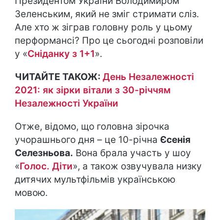
Президентом України Володимиром
Зеленським, який не зміг стримати сліз.
Але хто ж зіграв головну роль у цьому
перформансі? Про це сьогодні розповіли
у «
Сніданку з 1+1
».
ЧИТАЙТЕ ТАКОЖ:
День Незалежності
2021: як зірки вітали з 30-річчям
Незалежності України
Отже, відомо, що головна зірочка
учорашнього дня – це 10-річна
Єсенія
Селезньова.
Вона брала участь у шоу
«
Голос. Діти
», а також озвучувала низку
дитячих мультфільмів українською
мовою.