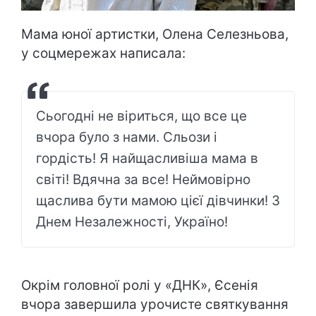
Мама юної артистки, Олена Селезньова,
у соцмережах написала:
Сьогодні не віриться, що все це
вчора було з нами. Сльози і
гордість! Я найщасливіша мама в
світі! Вдячна за все! Неймовірно
щаслива бути мамою цієї дівчинки! З
Днем Незалежності, Україно!
Окрім головної ролі у «ДНК», Єсенія
вчора завершила урочисте святкування