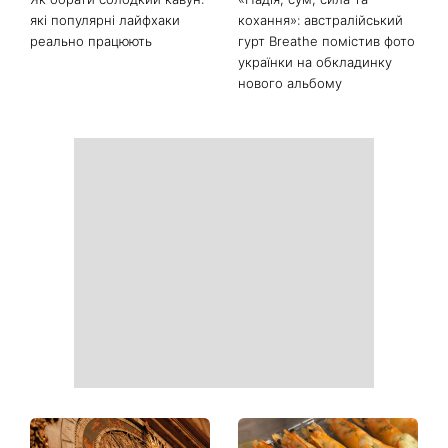
«Вдома краще»: Лілія
«Багато думаю про це»:
Ребрик повернулася з
Наталя Могилевська
відпустки в Туреччині та
показала 70-кілограмовий
опублікувала теплі фото з
торт Голосу країни і
доньками під час
викликала дискусію про
прогулянки Києвом
«голос нашого часу»
Як обрати солодкий кавун:
«Надія, сум, сила та