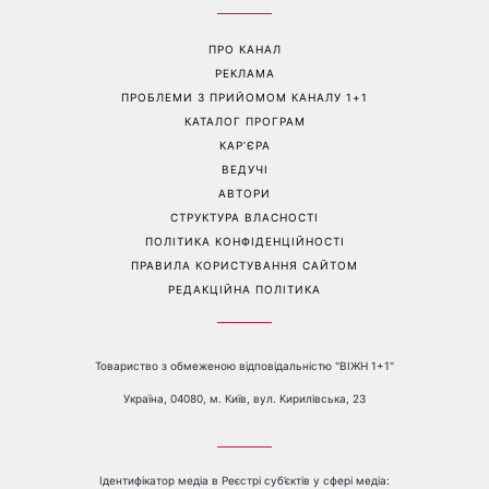
Гороскоп на 10 серпня для
Тигрові креветки з сиром
всіх знаків зодіаку: день,
дорблю: рецепт, який
коли варто сказати те, про
підкорив Instagram
що давно мовчали
Перейти на повну версію сайту
Контакти:
е-mail:
media@1plus1.tv
Телефон:
+38 044 490 01 01