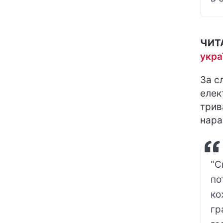
ЧИТ
укра
За с
елек
трив
нара
"С
по
ко
гр