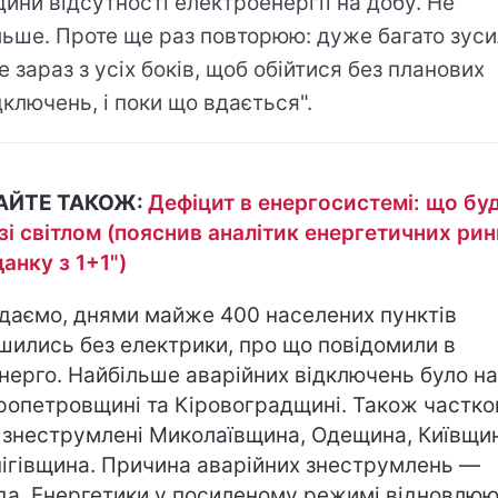
дини відсутності електроенергії на добу. Не
льше. Проте ще раз повторюю: дуже багато зус
е зараз з усіх боків, щоб обійтися без планових
дключень, і поки що вдається".
АЙТЕ ТАКОЖ:
Дефіцит в енергосистемі: що бу
 зі світлом (пояснив аналітик енергетичних рин
данку з 1+1")
даємо, днями майже 400 населених пунктів
шились без електрики, про що повідомили в
нерго. Найбільше аварійних відключень було на
ропетровщині та Кіровоградщині. Також частко
 знеструмлені Миколаївщина, Одещина, Київщин
ігівщина. Причина аварійних знеструмлень —
да. Енергетики у посиленому режимі відновлю