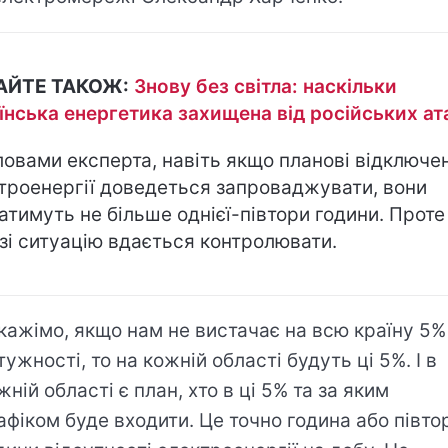
АЙТЕ ТАКОЖ:
Знову без світла: наскільки
їнська енергетика захищена від російських ат
ловами експерта, навіть якщо планові відключе
троенергії доведеться запроваджувати, вони
атимуть не більше однієї-півтори години. Проте
зі ситуацію вдається контролювати.
кажімо, якщо нам не вистачає на всю країну 5%
тужності, то на кожній області будуть ці 5%. І в
жній області є план, хто в ці 5% та за яким
афіком буде входити. Це точно година або півто