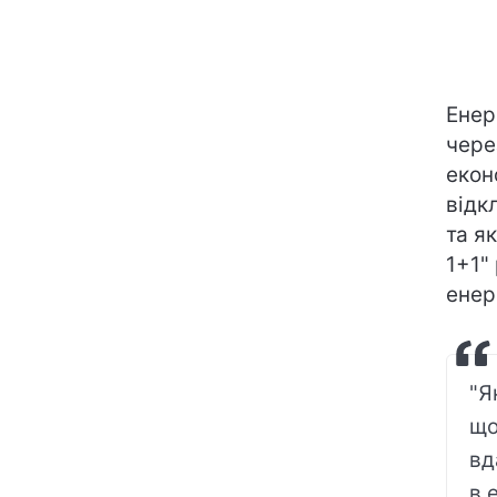
Енер
чере
екон
відк
та я
1+1"
енер
"Я
що
вд
в 