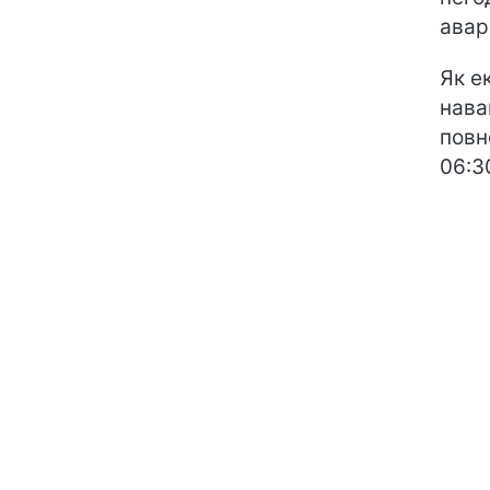
авар
Як е
нава
повн
06:3