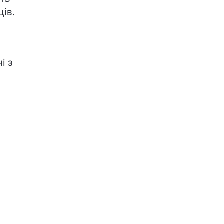
ців.
і з