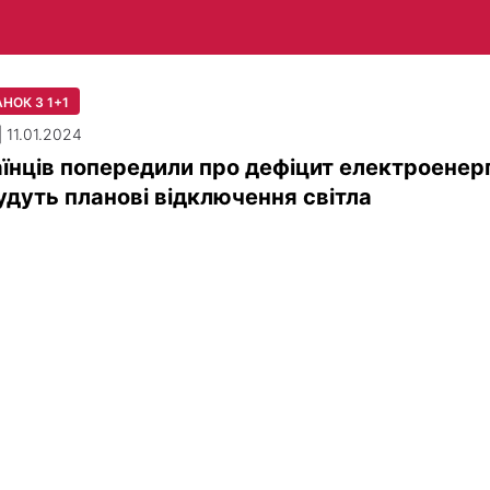
НОК З 1+1
| 11.01.2024
їнців попередили про дефіцит електроенергі
удуть планові відключення світла