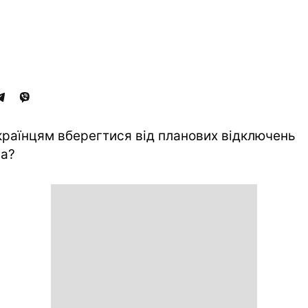
країнцям вберегтися від планових відключень
ла?