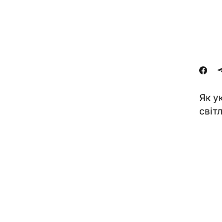
Як у
світ