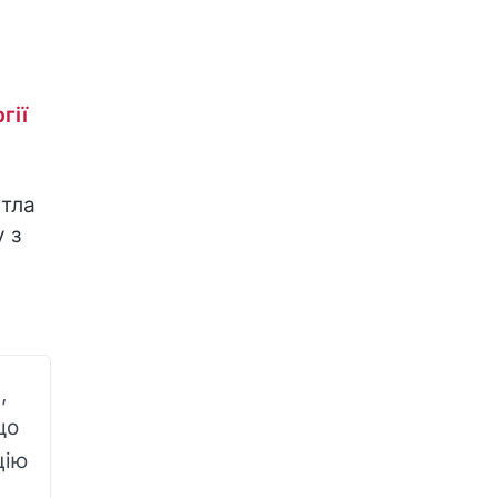
гії
ітла
 з
,
що
цію