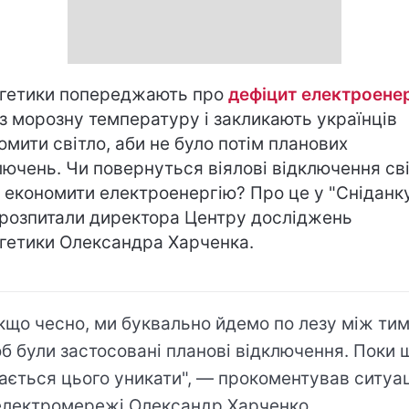
гетики попереджають про
дефіцит електроенер
з морозну температуру і закликають українців
омити світло, аби не було потім планових
лючень. Чи повернуться віялові відключення св
к економити електроенергію? Про це у "Сніданку
 розпитали директора Центру досліджень
гетики Олександра Харченка.
кщо чесно, ми буквально йдемо по лезу між тим
б були застосовані планові відключення. Поки 
ається цього уникати", — прокоментував ситуа
електромережі Олександр Харченко.