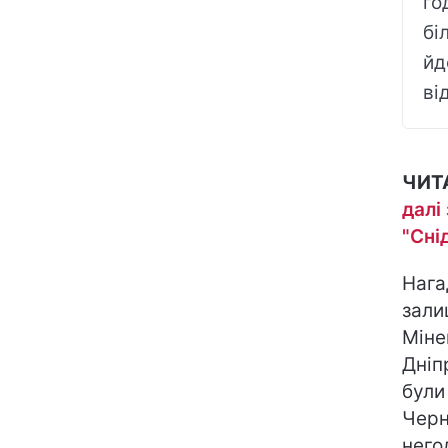
го
бі
йд
ві
ЧИТ
далі
"Сні
Нага
зали
Міне
Дніп
були
Черн
него