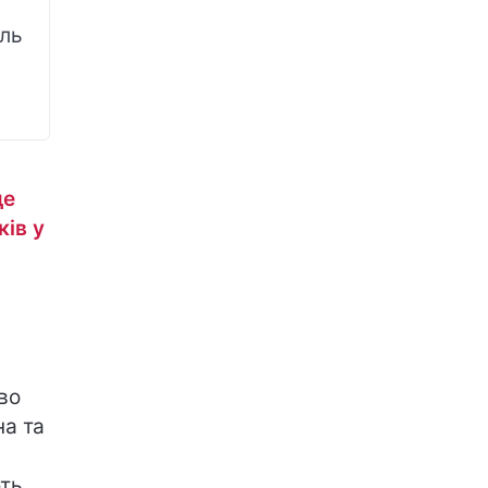
иль
де
ків у
во
а та
ють