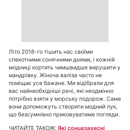
Літо 2018-го тішить нас своїми
спекотними сонячними днями, і кожній
модниці кортить чимшвидше вирушити у
мандрівку. Жіноча валіза часто не
поміщає усе бажане. Ми відібрали для
вас найнеобхідніші речі, які неодмінно
потрібно взяти у морську подорож. Саме
вони допоможуть створити модний лук,
що безсумнівно приковуватиме погляди.
ЧИТАЙТЕ ТАКОЖ:
Які сонцезахисні