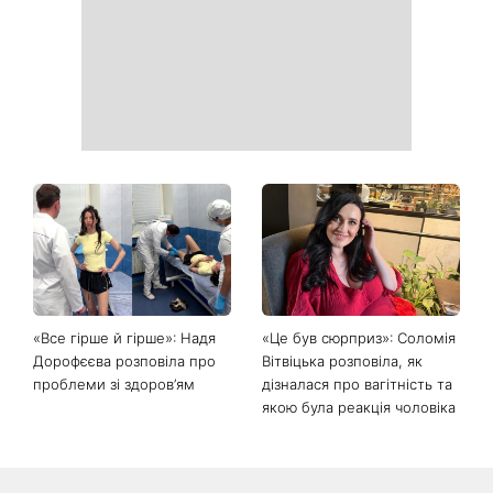
«Все гірше й гірше»: Надя
«Це був сюрприз»: Соломія
Дорофєєва розповіла про
Вітвіцька розповіла, як
проблеми зі здоров’ям
дізналася про вагітність та
якою була реакція чоловіка