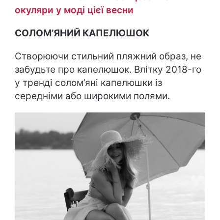
окуляри у моді цієї весни
СОЛОМ’ЯНИЙ КАПЕЛЮШОК
Створюючи стильний пляжний образ, не
забудьте про капелюшок. Влітку 2018-го
у тренді солом’яні капелюшки із
середніми або широкими полями.