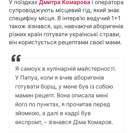
У поїздках
Дмитра Комарова
і оператора
супроводжують місцевий гід, який знає
специфіку місця. В інтерв'ю ведучий 1+1
також зізнався, що, навчаючи аборигенів
різних країн готувати українські страви,
він користується рецептами своєї мами.
Я самоук в кулінарній майстерності.
У Папуа, коли я вчив аборигенів
готувати борщ, у мене був із собою
мамин рецепт. Вона описала мені
його по пунктах, я прочитав перед
зйомкою, а далі в кадрі був
експромт, – зізнався Діма Комаров.