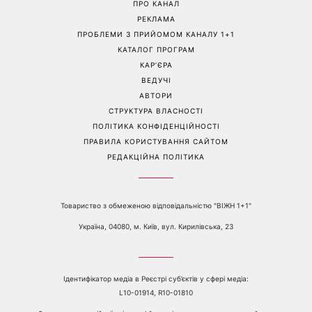
Справа не в немитому
«Вже доросла людина»:
посуді: психологиня
Людмила Барбір показала
пояснила, чому насправді
рідкісні сімейні фото з 14-
пари сваряться через
річним сином і зворушила
побут
Мережу
Перейти на повну версію сайту
Контакти:
е-mail:
media@1plus1.tv
Телефон:
+38 044 490 01 01
ПРО КАНАЛ