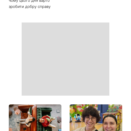
Білі кросівки знову будуть
Гороскоп на 9 серпня для
як нові: два прості
всіх знаків зодіаку: день
продукти з кухні легко
рішень, які більше не
приберуть плями та
можна відкладати
неприємний запах
День ангела 9 серпня:
Найпопулярніший салат
Пантелеймон, Микола та
літа: готуємо «Зелену
Сава серед іменинників -
Богиню»
чому цього дня варто