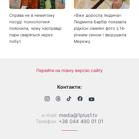
зробити добру справу