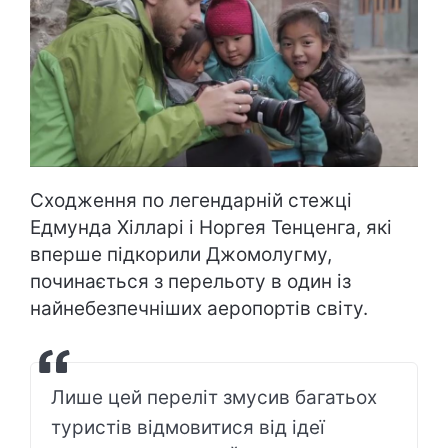
Сходження по легендарній стежці
Едмунда Хілларі і Норгея Тенценга, які
вперше підкорили Джомолугму,
починається з перельоту в один із
найнебезпечніших аеропортів світу.
Лише цей переліт змусив багатьох
туристів відмовитися від ідеї