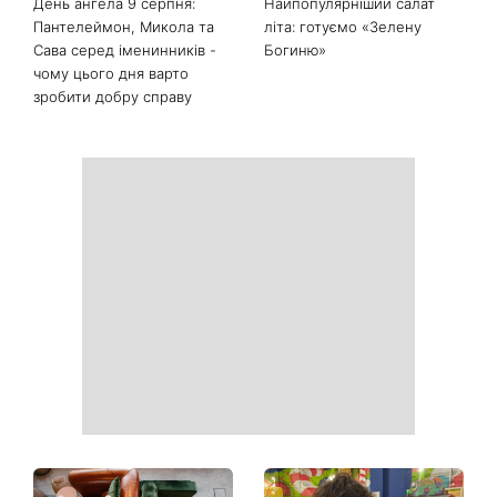
продукти з кухні легко
рішень, які більше не
приберуть плями та
можна відкладати
неприємний запах
День ангела 9 серпня:
Найпопулярніший салат
Пантелеймон, Микола та
літа: готуємо «Зелену
Сава серед іменинників -
Богиню»
чому цього дня варто
зробити добру справу