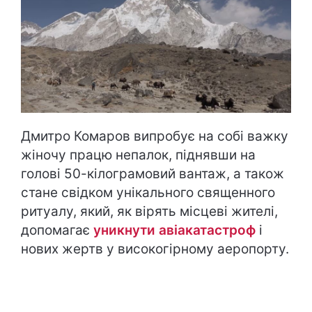
Дмитро Комаров випробує на собі важку
жіночу працю непалок, піднявши на
голові 50-кілограмовий вантаж, а також
стане свідком унікального священного
ритуалу, який, як вірять місцеві жителі,
допомагає
уникнути авіакатастроф
і
нових жертв у високогірному аеропорту.