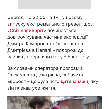
Сьогодні о 22:00 на 1+1 у новому
випуску екстремального тревел-шоу
«
Світ навиворіт
» починається
довгоочікувана частина експедиції
Дмитра Комарова та Олександра
Дмитрієва в Непалі – подорож до
найвищої вершини світу – Евересту.
За словами оператора програми
Олександра Дмитрієва, побачити
Еверест – це була його
дитяча мрія
, яку
він плекав усе життя.