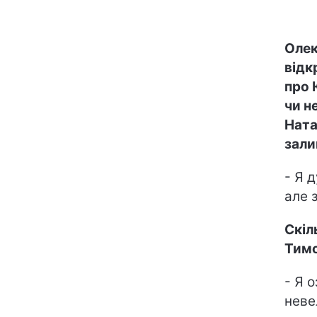
Олек
відк
про 
чи не
Ната
зали
- Я 
але 
Скіл
Тим
- Я 
неве