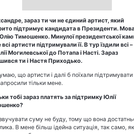
сандре, зараз ти чи не єдиний артист, який
рито підтримує кандидата в Президенти. Мов
Юлію Тимошенко. Минулої президентської камп
 всі артисти підтримували її. В тур їздили всі –
лії Могилевської до Потапа і Насті. Зараз
шився ти і Настя Приходько.
думаю, що артисти і далі б поїхали підтримувати ї
запросили тільки мене.
ьки тобі зараз платять за підтримку Юлії
ошенко?
озвучувати суму не буду, тому що вона достатнь
лика. В мене більш ідейна ситуація, так само, як