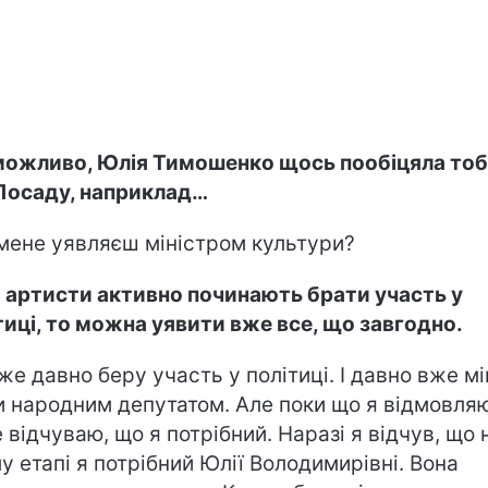
можливо, Юлія Тимошенко щось пообіцяла тобі
Посаду, наприклад…
 мене уявляєш міністром культури?
 артисти активно починають брати участь у
тиці, то можна уявити вже все, що завгодно.
вже давно беру участь у політиці. І давно вже мі
и народним депутатом. Але поки що я відмовля
е відчуваю, що я потрібний. Наразі я відчув, що 
у етапі я потрібний Юлії Володимирівні. Вона