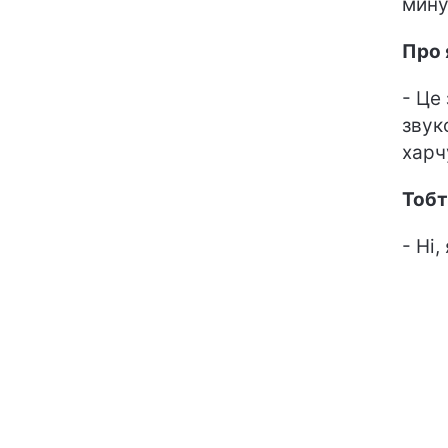
мину
Про 
- Це
звук
харч
Тобт
- Ні,