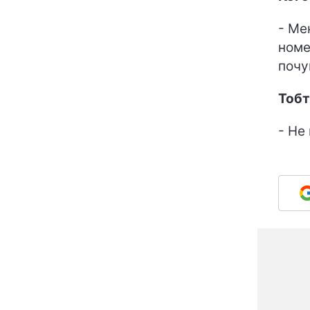
- Ме
номе
почу
Тобт
- Не 