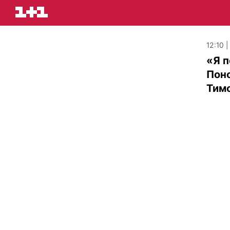
12:10 
«Я п
Поно
Тимо