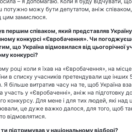
осила – я допомагаю. Коли я буду відчувати, що
ш потужно можу бути депутатом, аніж співаком,
д цим замислюся.
ув першим співаком, який представляв Україну
нному конкурсі «Євробачення». Чи погоджуєш
 тим, що Україна відмовилася від цьогорічної у
ому конкурсі?
тому році коли я їхав на «Євробачення», на місце
їни в списку учасників претендували ще інших 
н. Я більше витратив часу на те, щоб Україна вза
а участь у «Євробаченні», аніж на підготовку д
го конкурсу. Для мене і для тих людей, які над 
ювали, це дуже важко далося, для того, щоб та
то відмовлятися.
 ти підтримував у національному відборі?