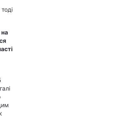
 тоді
 на
ся
часті
5
галі
о
цим
к