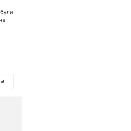
 були
не
le!