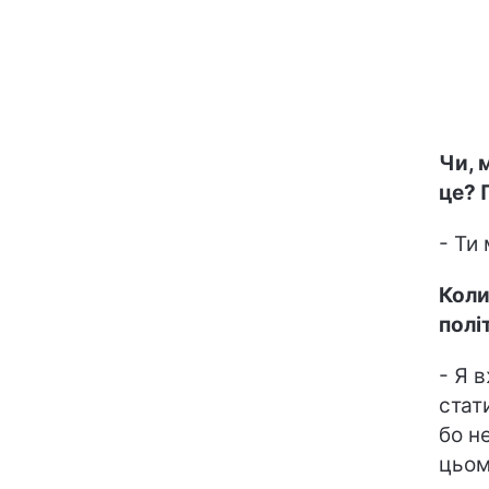
Чи, 
це? 
- Ти
Коли
полі
- Я 
стат
бо н
цьом