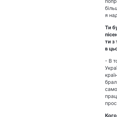
попр
біль
я на
Ти б
пісе
ти з
в ць
- В 
Укра
краї
брал
само
прац
прос
Кого