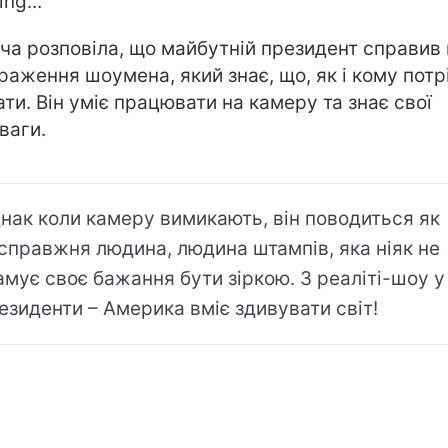
ng...
ча розповіла, що майбутній президент справив 
враження шоумена, який знає, що, як і кому потр
ати. Він уміє працювати на камеру та знає свої
ваги.
нак коли камеру вимикають, він поводиться як
справжня людина, людина штампів, яка ніяк не
амує своє бажання бути зіркою. З реаліті-шоу у
езиденти – Америка вміє здивувати світ!