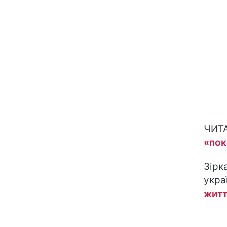
ЧИТ
«пок
Зірк
укра
жит