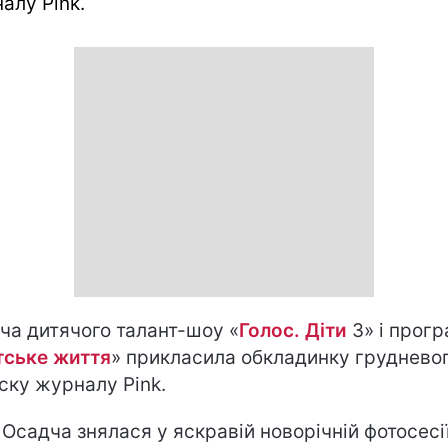
алу Pink.
ча дитячого талант-шоу «
Голос. Діти
3» і прог
тське життя
» прикласила обкладинку груднево
ску журналу Pink.
 Осадча знялася у яскравій новорічній фотосесії