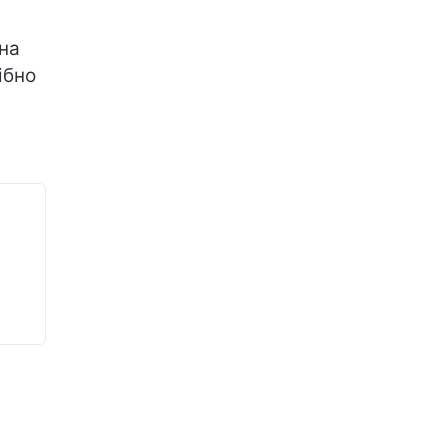
на
ібно