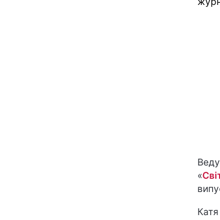
журн
Веду
«
Сві
випу
Катя