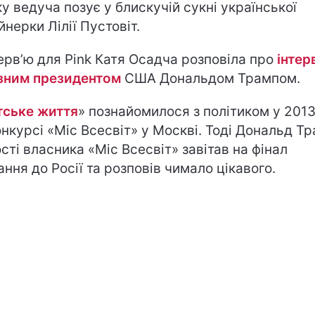
ку ведуча позує у блискучій сукні української
йнерки Лілії Пустовіт.
терв’ю для Pink Катя Осадча розповіла про
інтер
зним президентом
США Дональдом Трампом.
тське життя
» познайомилося з політиком у 2013
онкурсі «Міс Всесвіт» у Москві. Тоді Дональд Тр
ості власника «Міс Всесвіт» завітав на фінал
ання до Росії та розповів чимало цікавого.