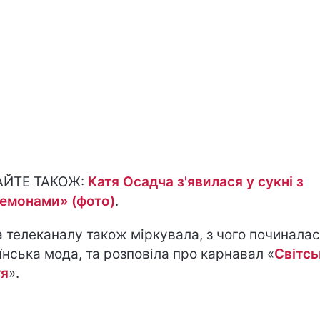
АЙТЕ ТАКОЖ:
Катя Осадча з'явилася у сукні з
емонами» (фото)
.
а телеканалу також міркувала, з чого починала
їнська мода, та розповіла про карнавал «
Світсь
тя
».