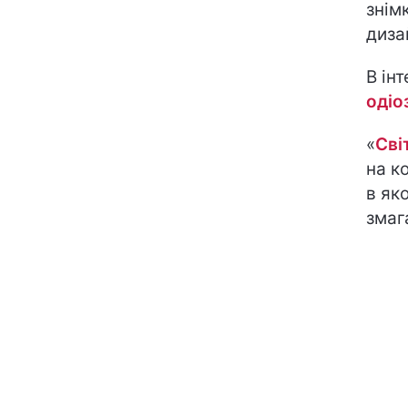
знім
диза
В ін
одіо
«
Сві
на к
в як
змаг