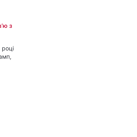
в’ю з
 році
амп,