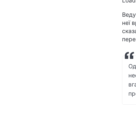
Loadi
Веду
неї 
сказ
пере
Од
не
вг
пр