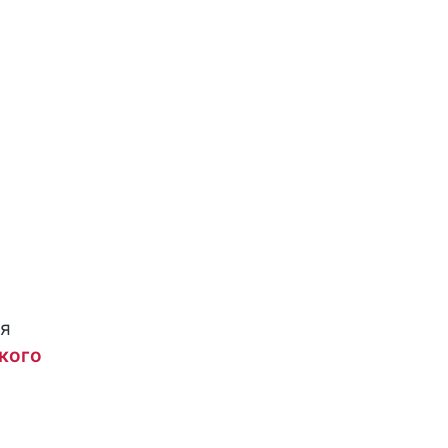
ся
кого