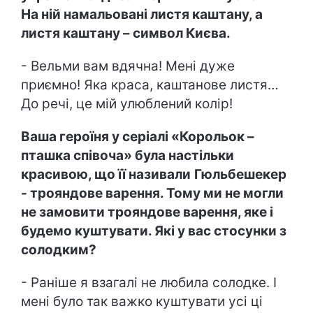
На ній намальовані листя каштану, а
листя каштану – символ Києва.
- Вельми вам вдячна! Мені дуже
приємно! Яка краса, каштанове листя…
До речі, це мій улюблений колір!
Ваша героїня у серіалі «Корольок –
пташка співоча» була настільки
красивою, що її називали
Гюльбешекер
- трояндове варення. Тому ми не могли
не замовити трояндове варення, яке і
будемо куштувати. Які у вас стосунки з
солодким?
- Раніше я взагалі не любила солодке. І
мені було так важко куштувати усі ці