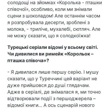
солодощі на зйомках «Королька - пташки
співочої», особливо, коли ми знімали
сцени з шоколадом! Але останнім часом
я розпробувала десерти, зроблені з
молока, - триліче, мухалебі, сютляч. Але
не можу сказати, що я солодкоїжка!
Турецькі серіали відомі у всьому світі.
Чи дивилися ви римейк «Корольок –
пташка співоча»?
- Я дивилася лише першу серію. І мушу
сказати, що у Туреччині цей варіант не
дуже прийшовся до душі глядачам.
Адже в серіалі, де знімалася я, ми точно
відтворювали події з першоджерела –
відомої книги… А ось сценарій нового