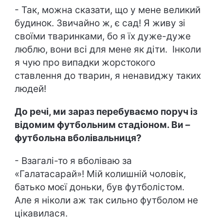
- Так, можна сказати, що у мене великий
будинок. Звичайно ж, є сад! Я живу зі
своїми тваринками, бо я їх дуже-дуже
люблю, вони всі для мене як діти. Інколи
я чую про випадки жорстокого
ставлення до тварин, я ненавиджу таких
людей!
До речі, ми зараз перебуваємо поруч із
відомим футбольним стадіоном. Ви –
футбольна вболівальниця?
- Взагалі-то я вболіваю за
«Галатасарай»! Мій колишній чоловік,
батько моєї доньки, був футболістом.
Але я ніколи аж так сильно футболом не
цікавилася.