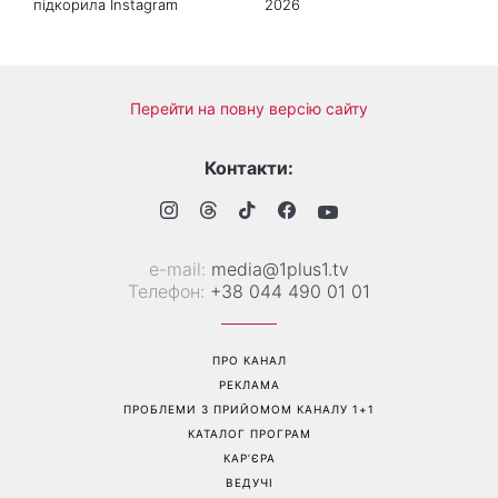
Головний стильний тренд
Не відкладайте до вересня:
соцмереж: чому
що обов'язково потрібно
мініспідниця з паєтками
зробити на ділянці у серпні
підкорила Instagram
2026
Перейти на повну версію сайту
Контакти:
е-mail:
media@1plus1.tv