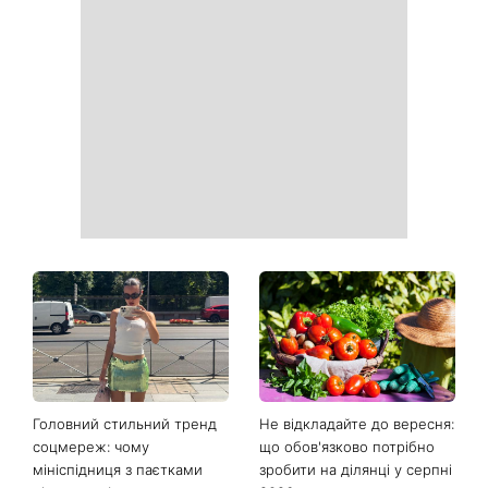
Як почати бігати після 35
Рейтинги зашкалюють: 3
років і не кинути це через
турецькі серіали, які стали
тиждень: 6 правил, які
головними хітами 2026
дійсно працюють
року