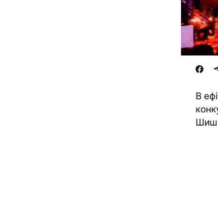
В еф
конк
Шишк