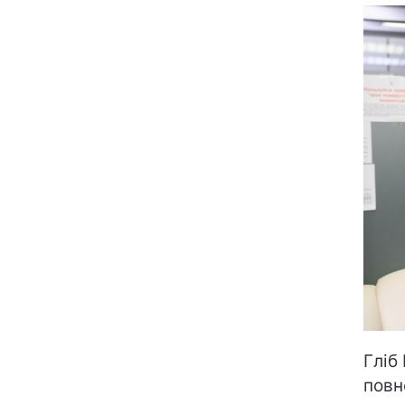
Гліб
повн