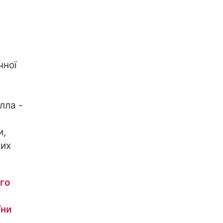
чної
лла -
и,
ких
го
їни