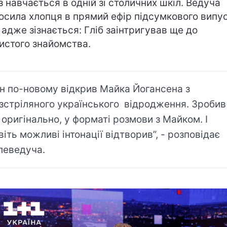
з навчається в одній зі столичних шкіл. Ведуча
осила хлопця в прямий ефір підсумкового випу
 адже зізнається: Гліб заінтригував ще до
истого знайомства.
ін по-новому відкрив Майка Йогансена з
зстріляного українського відродження. Зробив
 оригінально, у форматі розмови з Майком. І
віть можливі інтонації відтворив”, - розповідає
леведуча.