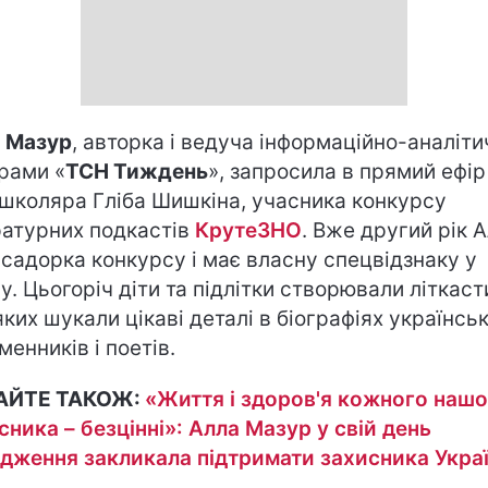
 Мазур
, авторка і ведуча інформаційно-аналіти
рами «
ТСН Тиждень
», запросила в прямий ефір
школяра Гліба Шишкіна, учасника конкурсу
ратурних подкастів
КрутеЗНО
. Вже другий рік А
садорка конкурсу і має власну спецвідзнаку у
у. Цьогоріч діти та підлітки створювали літкаст
яких шукали цікаві деталі в біографіях українсь
менників і поетів.
АЙТЕ ТАКОЖ:
«Життя і здоров'я кожного нашо
сника – безцінні»: Алла Мазур у свій день
дження закликала підтримати захисника Укра