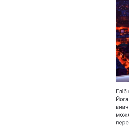
Гліб
Йога
вивч
можл
пере