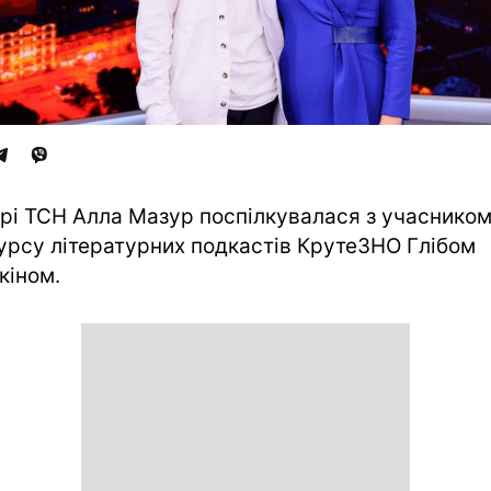
ірі ТСН Алла Мазур поспілкувалася з учаснико
урсу літературних подкастів КрутеЗНО Глібом
іном.