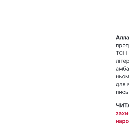
Алла
прог
ТСН 
літе
амба
ньом
для 
пись
ЧИТ
захи
наро