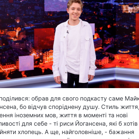
 поділився: обрав для свого подкасту саме Май
нсена, бо відчув споріднену душу. Стиль життя
ення іноземних мов, життя в моменті та нові
ивості для себе - ті риси Йогансена, які б хотів
йняти хлопець. А ще, найголовніше, - бажання