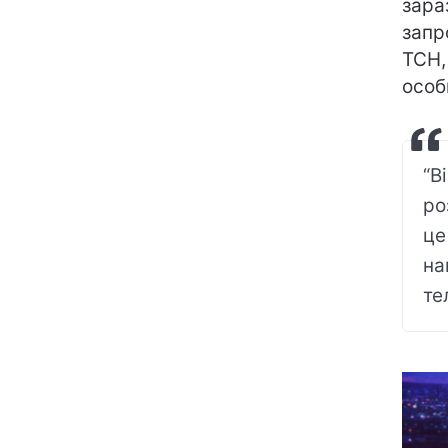
зара
запр
ТСН,
особ
“В
ро
це
на
те