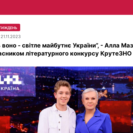
 ТИЖДЕНЬ
 21.11.2023
 воно - світле майбутнє України”, - Алла Ма
асником літературного конкурсу КрутеЗНО