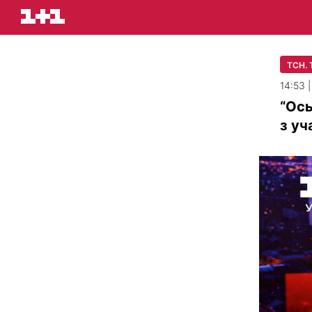
ТСН.
14:53 |
“Ось
з уч