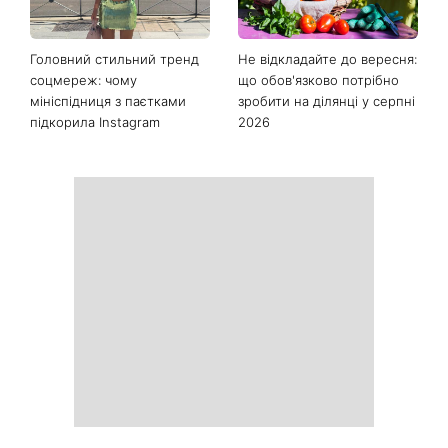
Останні новини
Як почати бігати після 35
Рейтинги зашкалюють: 3
років і не кинути це через
турецькі серіали, які стали
тиждень: 6 правил, які
головними хітами 2026
дійсно працюють
року