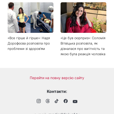
Головний стильний тренд
Не відкладайте до вересня:
соцмереж: чому
що обов'язково потрібно
мініспідниця з паєтками
зробити на ділянці у серпні
підкорила Instagram
2026