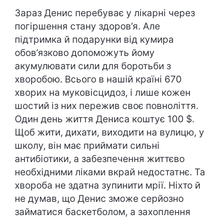
Зараз Денис перебуває у лікарні через
погіршення стану здоров’я. Але
підтримка й подарунки від кумира
обов’язково допоможуть йому
акумулювати сили для боротьби з
хворобою. Всього в нашій країні 670
хворих на муковісцидоз, і лише кожен
шостий із них пережив своє повноліття.
Один день життя Дениса коштує 100 $.
Щоб жити, дихати, виходити на вулицю, у
школу, він має приймати сильні
антибіотики, а забезпечення життєво
необхідними ліками вкрай недостатнє. Та
хвороба не здатна зупинити мрії. Ніхто й
не думав, що Денис зможе серйозно
займатися баскетболом, а захоплення