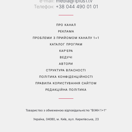
«Все гірше й гірше»: Надя
«Це був сюрприз»: Соломія
Дорофєєва розповіла про
Вітвіцька розповіла, як
проблеми зі здоров’ям
дізналася про вагітність та
якою була реакція чоловіка
Перейти на повну версію сайту
Контакти:
е-mail:
media@1plus1.tv