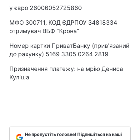
у євро 26006052725860
МФО 300711, КОД ЄДРПОУ 34818334
отримувач ВБФ "Крона"
Номер картки ПриватБанку (прив'язаний
до рахунку) 5169 3305 0264 2819
Призначення платежу: на мрію Дениса
Куліша
Не пропустіть головне! Підпишіться на наші