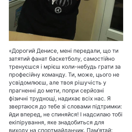
«Дорогий Денисе, мені передали, що ти
затятий фанат баскетболу, самостійно
тренуєшся і мрієш коли-небудь грати за
професійну команду. Ти, може, цього не
усвідомлюєш, але твоя рішучість у
прагненні до мети, попри серйозні
фізичні труднощі, надихає всіх нас. Я
звертаюся до тебе зі словами підтримки:
йди вперед, не спиняйся! І надсилаю тобі
екіпірування, яке знадобиться для
виходу на спортмайданчик. Пам’ятай: