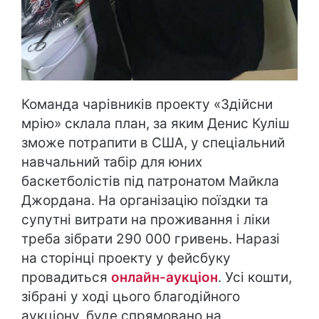
Команда чарівників проекту «Здійсни
мрію» склала план, за яким Денис Куліш
зможе потрапити в США, у спеціальний
навчальний табір для юних
баскетболістів під патронатом Майкла
Джордана. На організацію поїздки та
супутні витрати на проживання і ліки
треба зібрати 290 000 гривень. Наразі
на сторінці проекту у фейсбуку
провадиться
онлайн-аукціон
. Усі кошти,
зібрані у ході цього благодійного
аукціону, буде спрямовано на