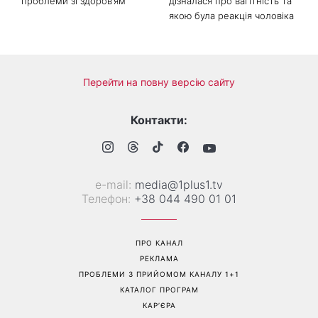
«Все гірше й гірше»: Надя
«Це був сюрприз»: Соломія
Дорофєєва розповіла про
Вітвіцька розповіла, як
проблеми зі здоров’ям
дізналася про вагітність та