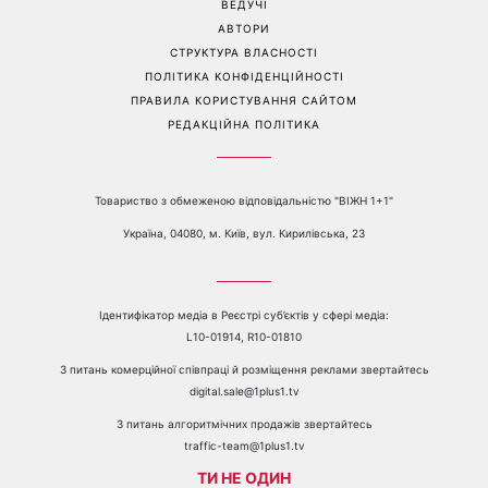
якою була реакція чоловіка
Перейти на повну версію сайту
Контакти:
е-mail:
media@1plus1.tv
Телефон:
+38 044 490 01 01
ПРО КАНАЛ
РЕКЛАМА
ПРОБЛЕМИ З ПРИЙОМОМ КАНАЛУ 1+1
КАТАЛОГ ПРОГРАМ
КАР’ЄРА
ВЕДУЧІ