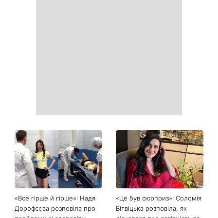
Як почати бігати після 35
Рейтинги зашкалюють: 3
років і не кинути це через
турецькі серіали, які стали
тиждень: 6 правил, які
головними хітами 2026
дійсно працюють
року
Головний стильний тренд
Не відкладайте до вересня:
соцмереж: чому
що обов'язково потрібно
мініспідниця з паєтками
зробити на ділянці у серпні
підкорила Instagram
2026