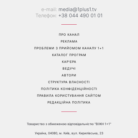
Справа не в немитому
«Вже доросла людина»:
посуді: психологиня
Людмила Барбір показала
пояснила, чому насправді
рідкісні сімейні фото з 14-
пари сваряться через
річним сином і зворушила
побут
Мережу
Перейти на повну версію сайту
Контакти: