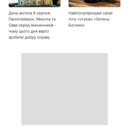
Останні новини
Білі кросівки знову будуть
Гороскоп на 9 серпня для
як нові: два прості
всіх знаків зодіаку: день
продукти з кухні легко
рішень, які більше не
приберуть плями та
можна відкладати
неприємний запах