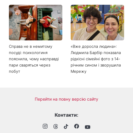
День ангела 9 серпня:
Найпопулярніший салат
Пантелеймон, Микола та
літа: готуємо «Зелену
Сава серед іменинників -
Богиню»
чому цього дня варто
зробити добру справу