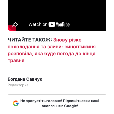
ЧИТАЙТЕ ТАКОЖ:
Знову різке
похолодання та зливи: синоптикиня
розповіла, яка буде погода до кінця
травня
Богдана Савчук
Редакторка
Не пропустіть головне! Підпишіться на наші
оновлення в Google!