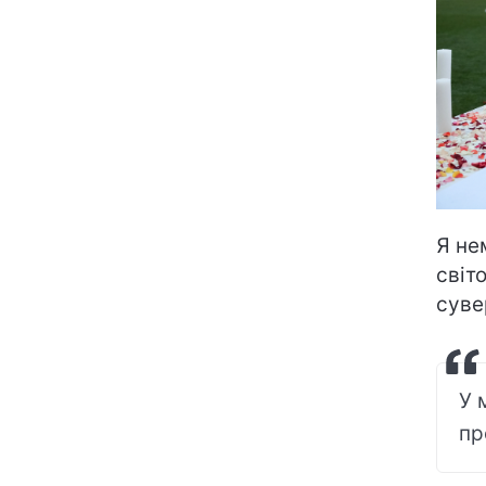
Я не
світ
суве
У 
пр