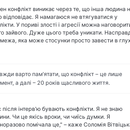
ен конфлікт виникає через те, що інша людина 
о відповідає. Я намагаюся не втягуватися у
лікти. У пориві злості і агресії можна наговорит
то зайвого. Дуже цього треба уникати. Насправд
 межа, яка може стосунки просто завести в глу
вжди варто пам'ятати, що конфлікт – це лише
мент, а далі – 20 років щасливого життя.
с після інтерв'ю бувають конфлікти. Я не знаю
ини. Чи це якісь вроки, чи чиїсь думки. Я
норазово помічала це," – каже Соломія Вітвіцьк