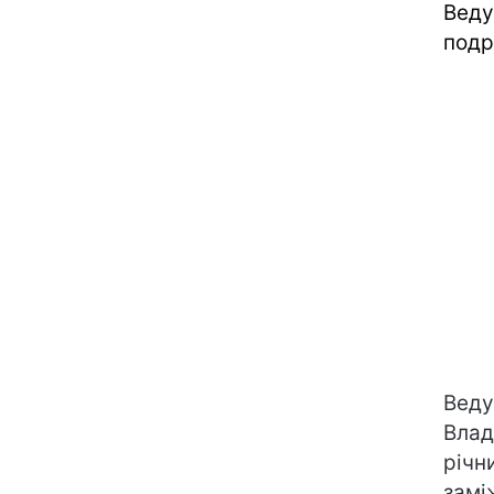
Веду
подр
Вед
Влад
річн
замі