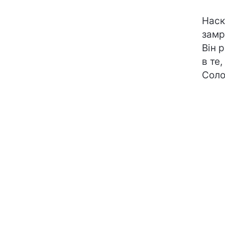
Наск
замр
Він р
в те
Соло