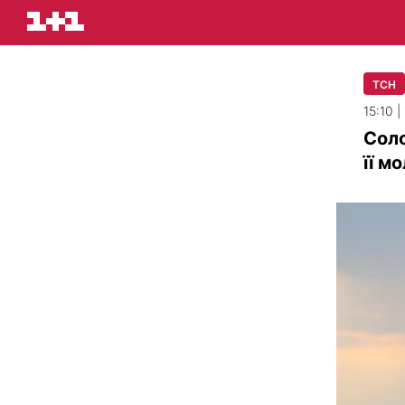
ТСН
15:10 |
Соло
її мо