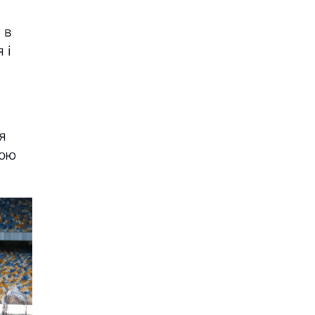
 в
 і
я
кою