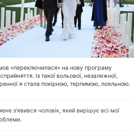
мов «переключилася» на нову програму
осприйняття. Із такої вольової, незалежної,
ренної я стала покірною, терпимою, лояльною.
мене з'явився чоловік, який вирішує всі мої
облеми.