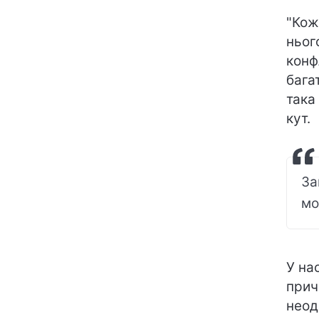
"Кож
ньог
конф
бага
така
кут.
За
мо
У на
прич
неод