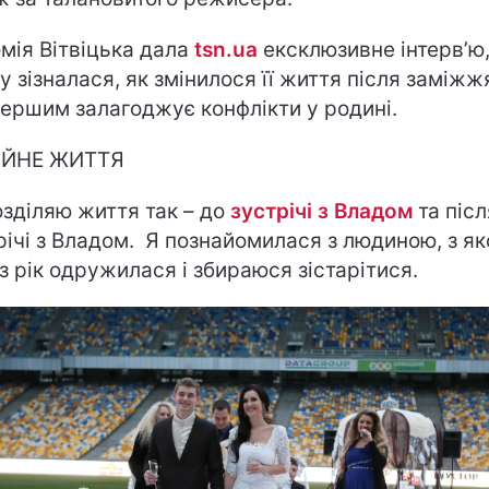
мія Вітвіцька дала
tsn.ua
ексклюзивне інтерв’ю,
у зізналася, як змінилося її життя після заміжжя
першим залагоджує конфлікти у родині.
ЕЙНЕ ЖИТТЯ
озділяю життя так – до
зустрічі з Владом
та післ
річі з Владом. Я познайомилася з людиною, з я
з рік одружилася і збираюся зістарітися.