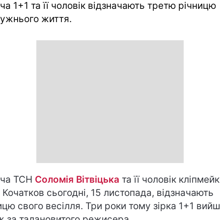
ча 1+1 та її чоловік відзначають третю річницю
ужнього життя.
уча ТСН
Соломія Вітвіцька
та її чоловік кліпмей
 Кочатков сьогодні, 15 листопада, відзначають
ицю свого весілля. Три роки тому зірка 1+1 вий
ж за талановитого режисера.