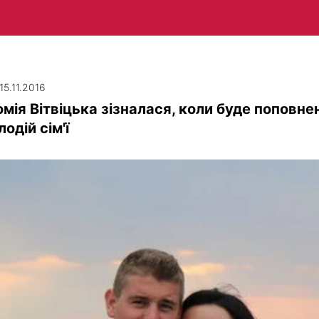
 15.11.2016
мія Вітвіцька зізналася, коли буде поповне
лодій сім'ї