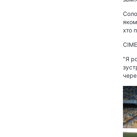
Соло
яком
хто 
СІМ
"Я р
зуст
чере