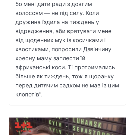
бо мені дати ради з довгим
волоссям — не під силу. Коли
дружина їздила на тиждень у
відрядження, аби врятувати мене
від щоденних мук із косичками і
хвостиками, попросили Дзвінчину
хресну маму заплести їй
африканські коси. Ті протримались
більше як тиждень, тож я щоранку
перед дитячим садком не мав із цим
клопотів".