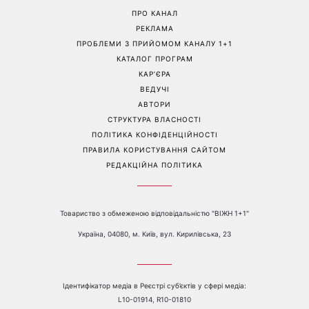
Чи справді кавун містить
Назвав реальні гонорари:
найбільше нітратів: хімікиня
Павло Текучев розповів,
розвінчала головний міф
скільки заробляють
про улюблений літній
українські актори
фрукт
Перейти на повну версію сайту
Контакти:
е-mail:
media@1plus1.tv
Телефон:
+38 044 490 01 01