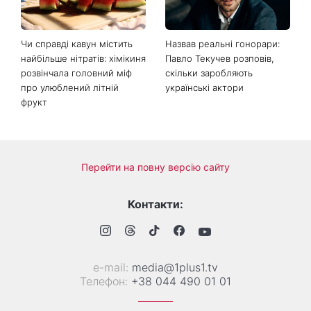
використовують щасливі
замінити популярні курорти
пари