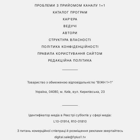
Білі кросівки знову будуть
Гороскоп на 9 серпня для
як нові: два прості
всіх знаків зодіаку: день
продукти з кухні легко
рішень, які більше не
приберуть плями та
можна відкладати
неприємний запах
Перейти на повну версію сайту
Контакти:
е-mail:
media@1plus1.tv
Телефон:
+38 044 490 01 01
ПРО КАНАЛ
РЕКЛАМА