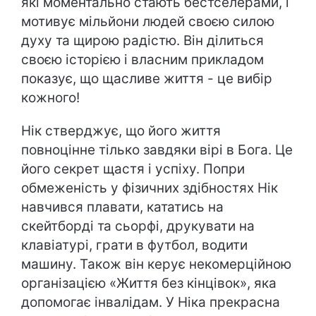
які моментально стають бестселерами, і
мотивує мільйони людей своєю силою
духу та щирою радістю. Він ділиться
своєю історією і власним прикладом
показує, що щасливе життя - це вибір
кожного!
Нік стверджує, що його життя
повноцінне тілько завдяки вірі в Бога. Це
його секрет щастя і успіху. Попри
обмеженість у фізичних здібностях Нік
навчився плавати, кататись на
скейтборді та сьорфі, друкувати на
клавіатурі, грати в футбол, водити
машину. Також він керує некомерційною
організацією «Життя без кінцівок», яка
допомогає інвалідам. У Ніка прекрасна