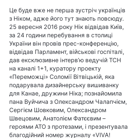
Це буде вже не перша зустріч українців
з Ніком, адже його тут знають повсюду.
25 вересня 2016 року Нік відвідав Київ,
за 24 години перебування в столиці
України він провів прес-конференцію,
відвідав Парламент, військові госпіталі,
дав ексклюзивне інтерв’ю ведучій ТСН
на каналі 1+1, куратору проекту
«Переможці» Соломії Вітвіцькій, яка
подарувала дизайнерську вишиванку
для Канае, дружини Ніка; познайомила
пана Вуйчича з Олександром Чалапчієм,
Сергієм Шовковим, Олександром
Швецовим, Анатолієм Фатєєвим –
героями АТО з протезами, і презентувала
благодійний номер журналу «VIVA!