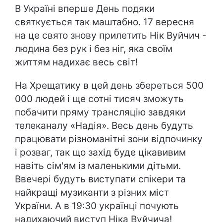
В Україні вперше День подяки
святкується так маштабно. 17 вересня
на це свято знову прилетить Нік Вуйчич -
людина без рук і без ніг, яка своїм
життям надихає весь світ!
На Хрещатику в цей день збереться 500
000 людей і ще сотні тисяч зможуть
побачити пряму трансляцію завдяки
телеканалу «Надiя». Весь день будуть
працювати різноманітні зони відпочинку
і розваг, так що захід буде цікавивим
навіть сім'ям із маленькими дітьми.
Ввечері будуть виступати спікери та
найкращі музиканти з різних міст
України. А в 19:30 українці почують
надихаючий виступ Ніка Вуйчича!