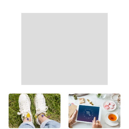
Манікюр «лічі мартіні»
Від чорного до
витісняє нюд: виглядає
фіолетового: що буде в
дорого та пасує до всього
моді восени 2026 - головні
тренди сезону
Наталка Денисенко вийшла
Гороскоп на тиждень від 10
заміж і змінила прізвище на
серпня: 5 знаків зодіаку
Ярошенко
отримають новий поворот
у роботі, коханні та грошах