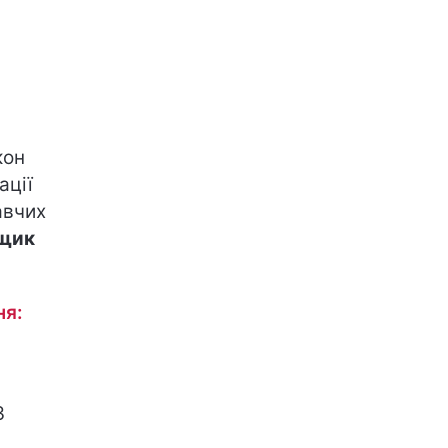
кон
ації
авчих
ущик
ня:
З