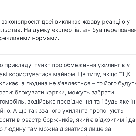
, законопроєкт досі викликає жваву реакцію у
ільства. На думку експертів, він був переповне
речливими нормами.
о прикладу, пункт про обмеження ухилянтів у
аві користуватися майном. Це типу, якщо ТЦК
кликає, а людина не з’являється – то його будут
рати: блокувати картки, можуть забрати
томобіль, водійське посвідчення та і будь яке і
йно. А ще так званого ухилянта пропонують
осити в реєстр боржників, який є відкритим і да
о людину там можна дізнатися лише за