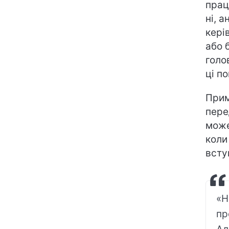
прац
ні, 
кері
або 
голо
ці п
Прим
пере
може
коли
всту
«Н
пр