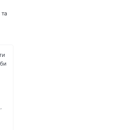
 та
ти
оби
.