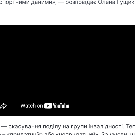
спортними даними», — розповідає Олена Гущик
 — скасування поділу на групи інвалідності. Те
 – «придатний» або «непридатний». За умови, 