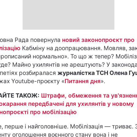
овна Рада повернула
новий законопроєкт про
лізацію
Кабміну на доопрацювання. Мовляв, за
прописаний нормально». То що ж тепер? Мобіліз
уде? Майно ухилянтів не арештують? У законод
петіях розбиралася
журналістка ТСН Олена Г
жах Youtube-проєкту «
Питання дня
».
АЙТЕ ТАКОЖ:
Штрафи, обмеження та ув'язнен
покарання передбачені для ухилянтів у новому
нопроєкті про мобілізацію
, перше і найголовніше. Мобілізація — триває. 
нту оголошення воєнного стану вона і не