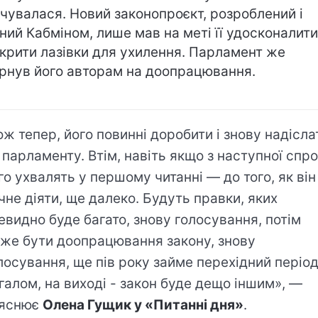
нчувалася. Новий законопроєкт, розроблений і
ний Кабміном, лише мав на меті її удосконалити
крити лазівки для ухилення. Парламент же
рнув його авторам на доопрацювання.
ож тепер, його повинні доробити і знову надісла
 парламенту. Втім, навіть якщо з наступної спр
го ухвалять у першому читанні — до того, як він
чне діяти, ще далеко. Будуть правки, яких
евидно буде багато, знову голосування, потім
же бути доопрацювання закону, знову
лосування, ще пів року займе перехідний період
галом, на виході - закон буде дещо іншим», —
яснює
Олена Гущик у «Питанні дня»
.