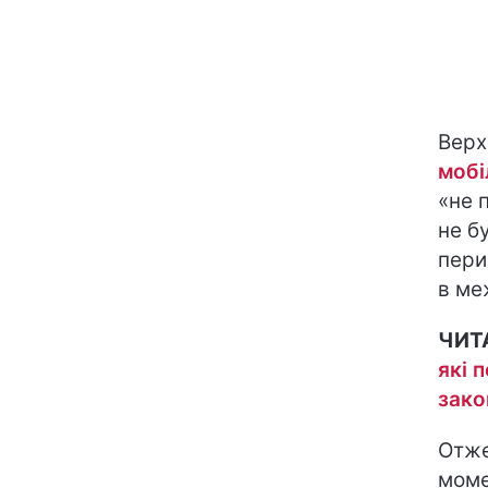
Верх
мобі
«не 
не б
пери
в ме
ЧИТ
які 
зако
Отже
моме