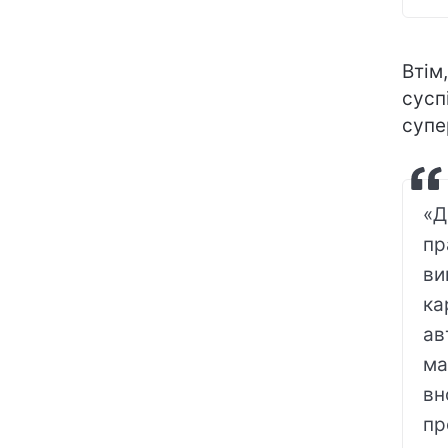
Втім
сусп
супе
«Д
пр
ви
ка
ав
ма
вн
пр