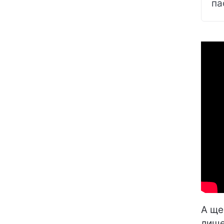
па
А ще
лише