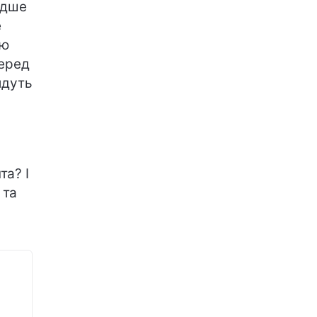
идше
е
ію
Серед
йдуть
та? І
 та