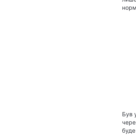
норм
Був 
чере
буде