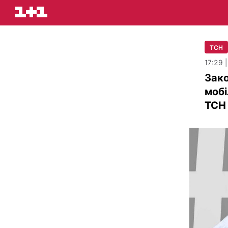
ТСН
17:29 
Зако
мобі
ТСН