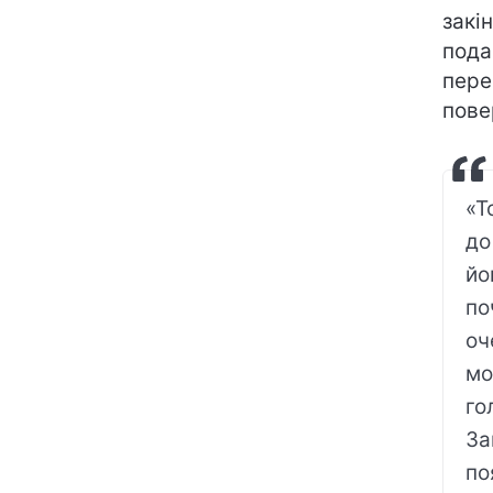
закі
пода
пере
пове
«Т
до
йо
по
оч
мо
го
За
по