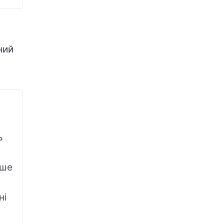
ний
ь
нше
ні