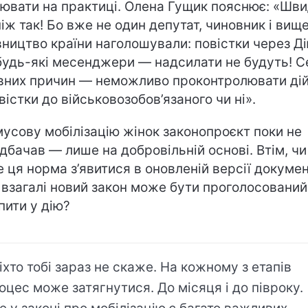
ювати на практиці. Олена Гущик пояснює: «Шв
аніж так! Бо вже не один депутат, чиновник і вищ
вництво країни наголошували: повістки через Д
будь-які месенджери — надсилати не будуть! 
вних причин — неможливо проконтролювати ді
овістки до військовозобов’язаного чи ні».
усову мобілізацію жінок законопроєкт поки не
дбачав — лише на добровільній основі. Втім, чи
 ця норма з’явитися в оновленій версії докумен
 взагалі новий закон може бути проголосований
пити у дію?
іхто тобі зараз не скаже. На кожному з етапів
оцес може затягнутися. До місяця і до півроку.