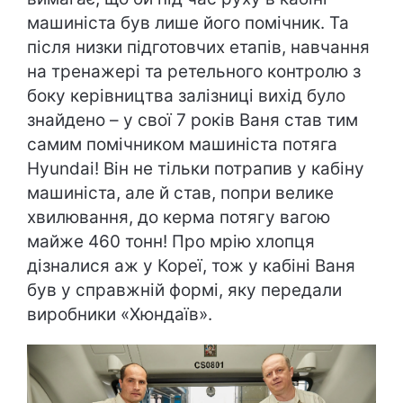
машиніста був лише його помічник. Та
після низки підготовчих етапів, навчання
на тренажері та ретельного контролю з
боку керівництва залізниці вихід було
знайдено – у свої 7 років Ваня став тим
самим помічником машиніста потяга
Hyundai! Він не тільки потрапив у кабіну
машиніста, але й став, попри велике
хвилювання, до керма потягу вагою
майже 460 тонн! Про мрію хлопця
дізналися аж у Кореї, тож у кабіні Ваня
був у справжній формі, яку передали
виробники «Хюндаїв».