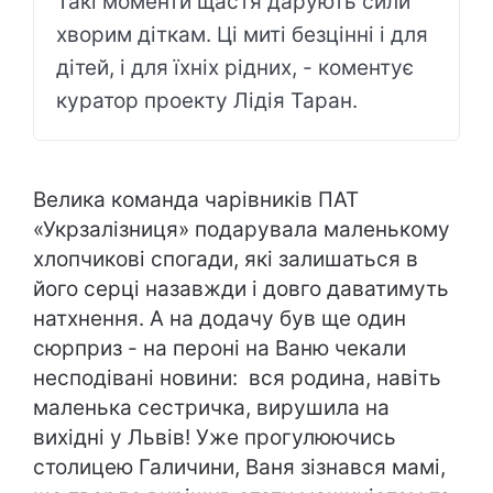
Такі моменти щастя дарують сили
хворим діткам. Ці миті безцінні і для
дітей, і для їхніх рідних, - коментує
куратор проекту Лідія Таран.
Велика команда чарівників ПАТ
«Укрзалізниця» подарувала маленькому
хлопчикові спогади, які залишаться в
його серці назавжди і довго даватимуть
натхнення. А на додачу був ще один
сюрприз - на пероні на Ваню чекали
несподівані новини: вся родина, навіть
маленька сестричка, вирушила на
вихідні у Львів! Уже прогулюючись
столицею Галичини, Ваня зізнався мамі,