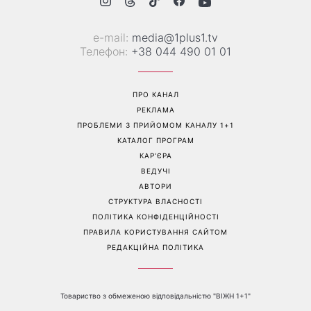
Гороскоп на 8 серпня для
Колаген після 30: 9
всіх знаків зодіаку: кому
продуктів, які допомагають
повернеться удача, а кому
довше зберегти молодість
варто сказати «ні»
шкіри
Перейти на повну версію сайту
Контакти: