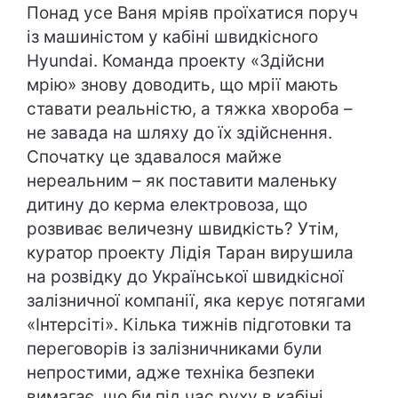
Понад усе Ваня мріяв проїхатися поруч
із машиністом у кабіні швидкісного
Hyundai. Команда проекту «Здійсни
мрію» знову доводить, що мрії мають
ставати реальністю, а тяжка хвороба –
не завада на шляху до їх здійснення.
Спочатку це здавалося майже
нереальним – як поставити маленьку
дитину до керма електровоза, що
розвиває величезну швидкість? Утім,
куратор проекту Лідія Таран вирушила
на розвідку до Української швидкісної
залізничної компанії, яка керує потягами
«Інтерсіті». Кілька тижнів підготовки та
переговорів із залізничниками були
непростими, адже техніка безпеки
вимагає, що би під час руху в кабіні