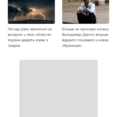
Останні новини
Софія Ротару нарешті
Коли немає кондиціонера:
показалася публіці: як зараз
3 прості способи
виглядає легендарна 79-
охолодити квартиру в
річна співачка
спеку