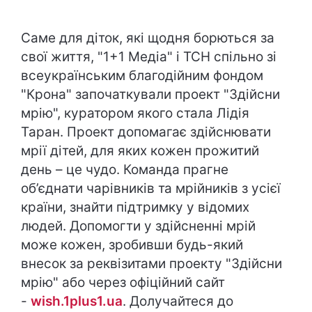
Саме для діток, які щодня борються за
свої життя, "1+1 Медіа" і ТСН спільно зі
всеукраїнським благодійним фондом
"Крона" започаткували проект "Здійсни
мрію", куратором якого стала Лідія
Таран. Проект допомагає здійснювати
мрії дітей, для яких кожен прожитий
день – це чудо. Команда прагне
об’єднати чарівників та мрійників з усієї
країни, знайти підтримку у відомих
людей. Допомогти у здійсненні мрій
може кожен, зробивши будь-який
внесок за реквізитами проекту "Здійсни
мрію" або через офіційний сайт
-
wish.1plus1.ua
. Долучайтеся до