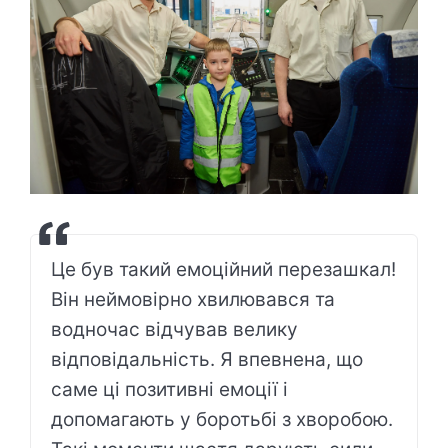
Це був такий емоційний перезашкал!
Він неймовірно хвилювався та
водночас відчував велику
відповідальність. Я впевнена, що
саме ці позитивні емоції і
допомагають у боротьбі з хворобою.