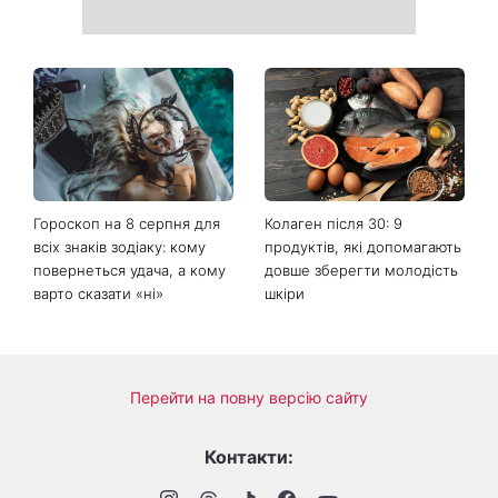
Погода різко зміниться на
Більше не приховує кохану:
вихідних: у яких областях
Володимир Дантес вперше
України вдарять зливи з
відкрито показався з новою
градом
обраницею