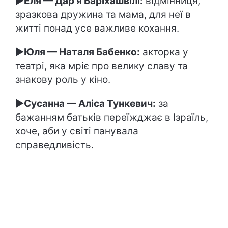
►
Еля — Дар'я Баріхашвілі:
відмінниця,
зразкова дружина та мама, для неї в
житті понад усе важливе кохання.
►
Юля — Наталя Бабенко:
акторка у
театрі, яка мріє про велику славу та
знакову роль у кіно.
►
Сусанна — Аліса Тункевич:
за
бажанням батьків переїжджає в Ізраїль,
хоче, аби у світі панувала
справедливість.