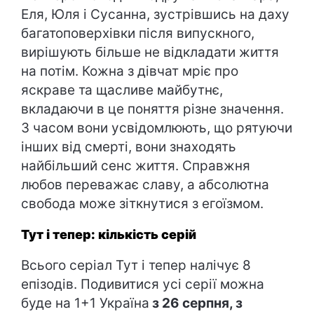
Еля, Юля і Сусанна, зустрівшись на даху
багатоповерхівки після випускного,
вирішують більше не відкладати життя
на потім. Кожна з дівчат мріє про
яскраве та щасливе майбутнє,
вкладаючи в це поняття різне значення.
З часом вони усвідомлюють, що рятуючи
інших від смерті, вони знаходять
найбільший сенс життя. Справжня
любов переважає славу, а абсолютна
свобода може зіткнутися з егоїзмом.
Тут і тепер: кількість серій
Всього серіал Тут і тепер налічує 8
епізодів. Подивитися усі серії можна
буде на 1+1 Україна
з 26 серпня, з