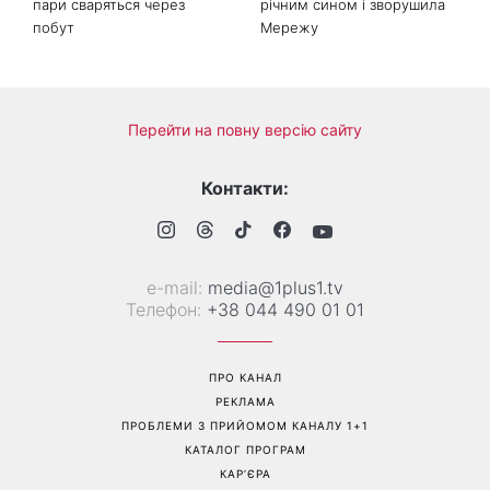
Справа не в немитому
«Вже доросла людина»:
посуді: психологиня
Людмила Барбір показала
пояснила, чому насправді
рідкісні сімейні фото з 14-
пари сваряться через
річним сином і зворушила