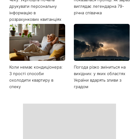
Останні новини
Ваші дані можуть бути на
Софія Ротару нарешті
чеку: Укрпошта почала
показалася публіці: як зараз