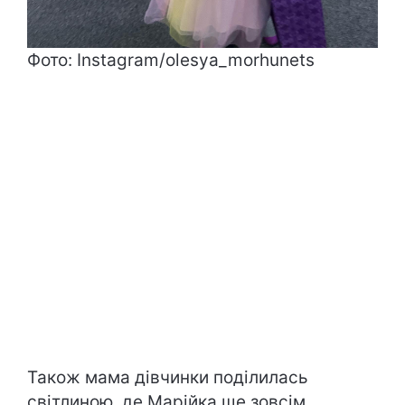
Фото: Instagram/olesya_morhunets
Також мама дівчинки поділилась
світлиною, де Марійка ще зовсім