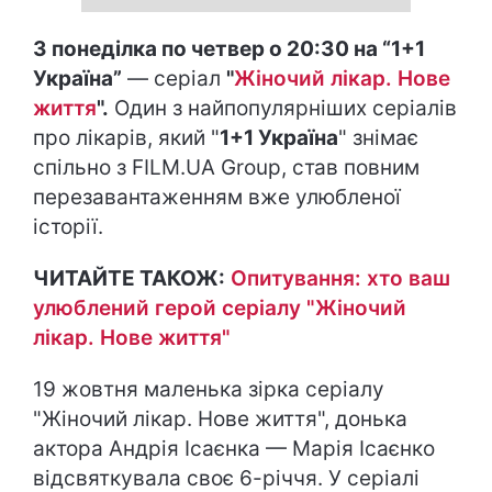
З понеділка по четвер о 20:30 на “1+1
Україна”
— серіал
"
Жіночий лікар. Нове
життя
".
Один з найпопулярніших серіалів
про лікарів, який "
1+1 Україна
" знімає
спільно з FILM.UA Group, став повним
перезавантаженням вже улюбленої
історії.
ЧИТАЙТЕ ТАКОЖ:
Опитування: хто ваш
улюблений герой серіалу "Жіночий
лікар. Нове життя"
19 жовтня маленька зірка серіалу
"Жіночий лікар. Нове життя", донька
актора Андрія Ісаєнка — Марія Ісаєнко
відсвяткувала своє 6-річчя. У серіалі