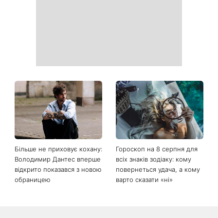
друкувати персональну
виглядає легендарна 79-
інформацію в
річна співачка
розрахункових квитанціях
Коли немає кондиціонера:
Погода різко зміниться на
3 прості способи
вихідних: у яких областях
охолодити квартиру в
України вдарять зливи з
спеку
градом