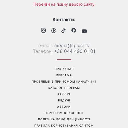
Більше не приховує кохану:
Гороскоп на 8 серпня для
Володимир Дантес вперше
всіх знаків зодіаку: кому
відкрито показався з новою
повернеться удача, а кому
обраницею
варто сказати «ні»