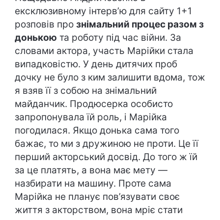
ексклюзивному інтерв’ю для сайту 1+1
розповів про
знімальний процес разом з
донькою
та роботу під час війни. За
словами актора, участь Марійки стала
випадковістю. У день дитячих проб
дочку не було з ким залишити вдома, тож
я взяв її з собою на знімальний
майданчик. Продюсерка особисто
запропонувала їй роль, і Марійка
погодилася. Якщо донька сама того
бажає, то ми з дружиною не проти. Це її
перший акторський досвід. До того ж їй
за це платять, а вона має мету —
назбирати на машину. Проте сама
Марійка не планує пов’язувати своє
життя з акторством, вона мріє стати