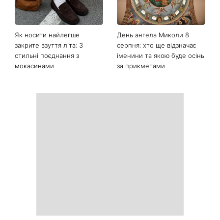
Останні новини
Гороскоп на 8 серпня для
Колаген після 30: 9
всіх знаків зодіаку: кому
продуктів, які допомагають
повернеться удача, а кому
довше зберегти молодість
варто сказати «ні»
шкіри