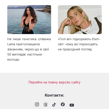
Як носити найлегше
День ангела Миколи 8
закрите взуття літа: 3
серпня: хто ще відзначає
стильні поєднання з
іменини та якою буде осінь
мокасинами
за прикметами