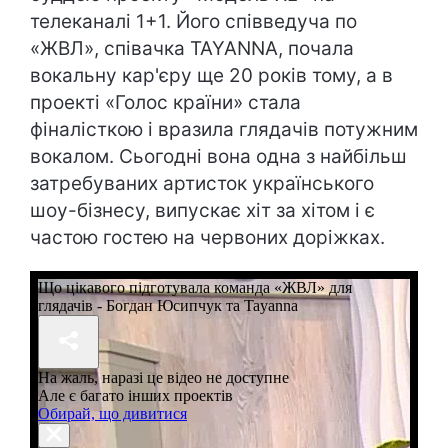
телеканалі 1+1. Його співведуча по
«ЖВЛ», співачка TAYANNA, почала
вокальну кар'єру ще 20 років тому, а в
проекті «Голос країни» стала
фіналісткою і вразила глядачів потужним
вокалом. Сьогодні вона одна з найбільш
затребуваних артисток українського
шоу-бізнесу, випускає хіт за хітом і є
частою гостею на червоних доріжках.