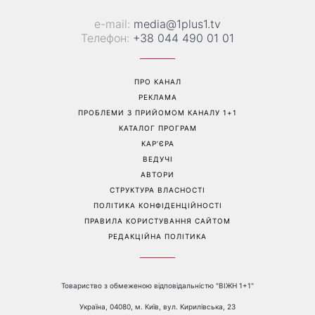
Не лише генетика: співачка
«Голі вії» підкорюють б’юті-
Lama приголомшила
світ: чому всі переходять
зізнанням, через що в свої
на природний погляд
50 виглядає настільки
молодо
Перейти на повну версію сайту
Контакти: