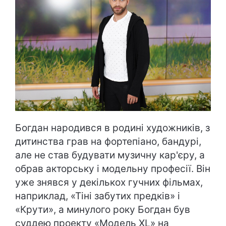
Богдан народився в родині художників, з
дитинства грав на фортепіано, бандурі,
але не став будувати музичну кар'єру, а
обрав акторську і модельну професії. Він
уже знявся у декількох гучних фільмах,
наприклад, «Тіні забутих предків» і
«Крути», а минулого року Богдан був
суддею проекту «Модель XL» на