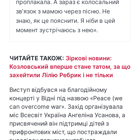
проплакала. А зараз є колосальний
звʼязок з мамою через пісню. Не
знаю, як це пояснити. Я ніби в цей
момент зустрічаюсь з нею».
ЧИТАЙТЕ ТАКОЖ:
Зіркові новини:
Козловський вперше стане татом, за що
захейтили Лілію Ребрик і не тільки
Виступ відбувся на благодійному
концерті у Відні під назвою «Peace (we
can overcome war». Захід організувала
міс Всесвіт Україна Ангеліна Усанова, а
присвячений він підтримці дітей з
прифронтових міст, що постраждали