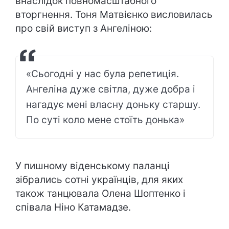
внаслідок повномасштабного
вторгнення. Тоня Матвієнко висловилась
про свій виступ з Ангеліною:
«Сьогодні у нас була репетиція.
Ангеліна дуже світла, дуже добра і
нагадує мені власну доньку старшу.
По суті коло мене стоїть донька»
У пишному віденському паланці
зібрались сотні українців, для яких
також танцювала Олена Шоптенко і
співала Ніно Катамадзе.