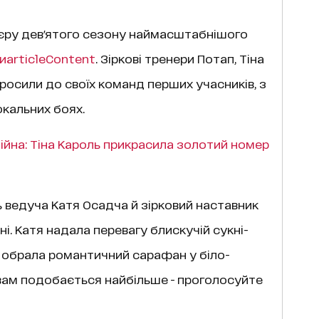
'єру дев'ятого сезону наймасштабнішого
и
articleContent
. Зіркові тренери Потап, Тіна
просили до своїх команд перших учасників, з
кальних боях.
ійна: Тіна Кароль прикрасила золотий номер
 ведуча Катя Осадча й зірковий наставник
ні. Катя надала перевагу блискучій сукні-
на обрала романтичний сарафан у біло-
 вам подобається найбільше - проголосуйте