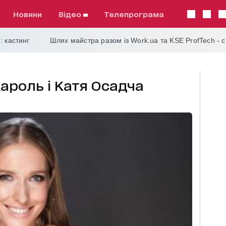
Новини
відео
телепрограма
: кастинг
Шлях майстра разом із Work.ua та KSE ProfTech - 
Кароль і Катя Осадча