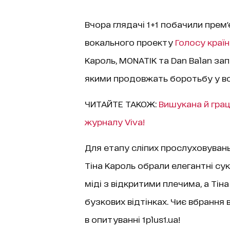
Вчора глядачі 1+1 побачили прем
вокального проекту
Голосу країн
Кароль, MONATIK та Dan Balan за
якими продовжать боротьбу у во
ЧИТАЙТЕ ТАКОЖ:
Вишукана й грац
журналу Viva!
Для етапу сліпих прослуховувань
Тіна Кароль обрали елегантні сук
міді з відкритими плечима, а Ті
бузкових відтінках. Чиє вбрання
в опитуванні 1plus1.ua!