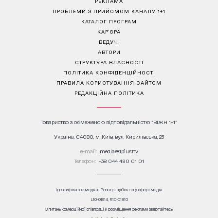
РЕКЛАМА
ПРОБЛЕМИ З ПРИЙОМОМ КАНАЛУ 1+1
КАТАЛОГ ПРОГРАМ
КАР’ЄРА
ВЕДУЧІ
АВТОРИ
СТРУКТУРА ВЛАСНОСТІ
ПОЛІТИКА КОНФІДЕНЦІЙНОСТІ
ПРАВИЛА КОРИСТУВАННЯ САЙТОМ
РЕДАКЦІЙНА ПОЛІТИКА
Товариство з обмеженою відповідальністю "ВІЖН 1+1"
Україна, 04080, м. Київ, вул. Кирилівська, 23
е-mail:
media@1plus1.tv
Телефон:
+38 044 490 01 01
Ідентифікатор медіа в Реєстрі суб’єктів у сфері медіа:
L10-01914, R10-01810
З питань комерційної співпраці й розміщення реклами звертайтесь