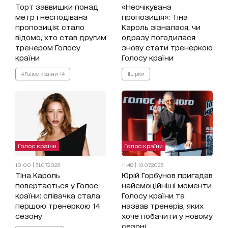
Торт заввишки понад
«Неочікувана
метр і несподівана
пропозиція»: Тіна
пропозиція: стало
Кароль зізналася, чи
відомо, хто став другим
одразу погодилася
тренером Голосу
знову стати тренеркою
країни
Голосу країни
#Голос країни 14
#зірки
Голос країни
Голос країни
10:00 | 31.07.2026
11:48 | 19.07.2026
Тіна Кароль
Юрій Горбунов пригадав
повертається у Голос
найемоційніші моменти
країни: співачка стала
Голосу країни та
першою тренеркою 14
назвав тренерів, яких
сезону
хоче побачити у новому
сезоні