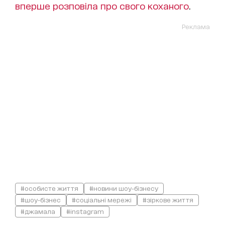
вперше розповіла про свого коханого
.
Реклама
#особисте життя
#новини шоу-бізнесу
#шоу-бізнес
#соціальні мережі
#зіркове життя
#джамала
#instagram