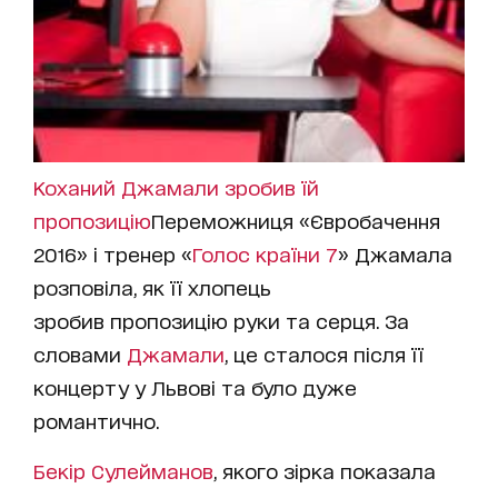
Коханий Джамали зробив їй
пропозицію
Переможниця «Євробачення
2016» і тренер «
Голос країни 7
» Джамала
розповіла, як її хлопець
зробив пропозицію руки та серця. За
словами
Джамали
, це сталося після її
концерту у Львові та було дуже
романтично.
Бекір Сулейманов
, якого зірка показала