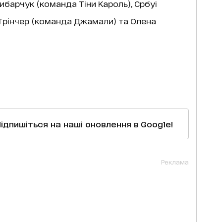
барчук (команда Тіни Кароль), Србуі
 Трінчер (команда Джамали) та Олена
Підпишіться на наші оновлення в Google!
Реклама