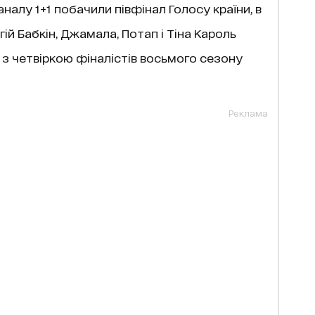
каналу 1+1 побачили півфінал Голосу країни, в
гій Бабкін, Джамала, Потап і Тіна Кароль
з четвіркою фіналістів восьмого сезону
Реклама