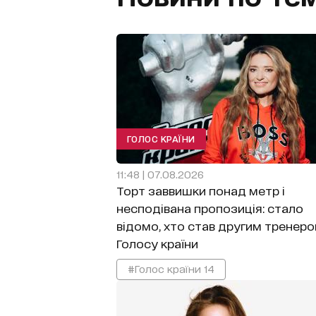
ГОЛОС КРАЇНИ
11:48 | 07.08.2026
Торт заввишки понад метр і
несподівана пропозиція: стало
відомо, хто став другим тренер
Голосу країни
#Голос країни 14