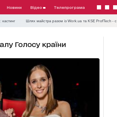
Новини
відео
телепрограма
: кастинг
Шлях майстра разом із Work.ua та KSE ProfTech - 
алу Голосу країни