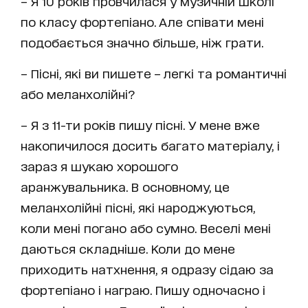
– Я 10 років провчилася у музичній школі
по класу фортепіано. Але співати мені
подобається значно більше, ніж грати.
– Пісні, які ви пишете – легкі та романтичні
або меланхолійні?
– Я з 11-ти років пишу пісні. У мене вже
накопичилося досить багато матеріалу, і
зараз я шукаю хорошого
аранжувальника. В основному, це
меланхолійні пісні, які народжуються,
коли мені погано або сумно. Веселі мені
даються складніше. Коли до мене
приходить натхнення, я одразу сідаю за
фортепіано і награю. Пишу одночасно і