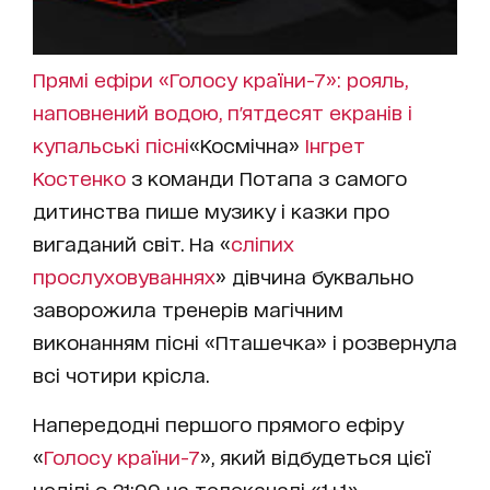
Прямі ефіри «Голосу країни-7»: рояль,
наповнений водою, п'ятдесят екранів і
купальські пісні
«Космічна»
Інгрет
Костенко
з команди Потапа з самого
дитинства пише музику і казки про
вигаданий світ. На «
сліпих
прослуховуваннях
» дівчина буквально
заворожила тренерів магічним
виконанням пісні «Пташечка» і розвернула
всі чотири крісла.
Напередодні першого прямого ефіру
«
Голосу країни-7
», який відбудеться цієї
неділі о 21:00 на телеканалі «1+1»,