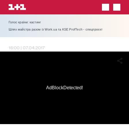
Голос країни: кастинг
Шлях майстра разом із Work.ua та KSE ProfTech - спецпроєкт
16:00 | 07.04.2017
AdBlockDetected!