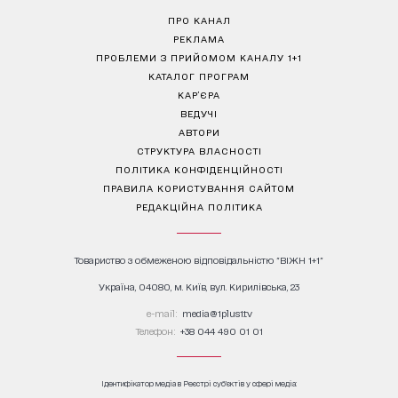
ПРО КАНАЛ
РЕКЛАМА
ПРОБЛЕМИ З ПРИЙОМОМ КАНАЛУ 1+1
КАТАЛОГ ПРОГРАМ
КАР’ЄРА
ВЕДУЧІ
АВТОРИ
СТРУКТУРА ВЛАСНОСТІ
ПОЛІТИКА КОНФІДЕНЦІЙНОСТІ
ПРАВИЛА КОРИСТУВАННЯ САЙТОМ
РЕДАКЦІЙНА ПОЛІТИКА
Товариство з обмеженою відповідальністю "ВІЖН 1+1"
Україна, 04080, м. Київ, вул. Кирилівська, 23
е-mail:
media@1plus1.tv
Телефон:
+38 044 490 01 01
Ідентифікатор медіа в Реєстрі суб’єктів у сфері медіа: