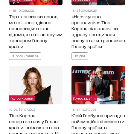
11:48 | 07.08.2026
11:42 | 03.08.2026
Торт заввишки понад
«Неочікувана
метр і несподівана
пропозиція»: Тіна
пропозиція: стало
Кароль зізналася, чи
відомо, хто став другим
одразу погодилася
тренером Голосу
знову стати тренеркою
країни
Голосу країни
#Голос країни 14
#зірки
Голос країни
Голос країни
10:00 | 31.07.2026
11:48 | 19.07.2026
Тіна Кароль
Юрій Горбунов пригадав
повертається у Голос
найемоційніші моменти
країни: співачка стала
Голосу країни та
першою тренеркою 14
назвав тренерів, яких