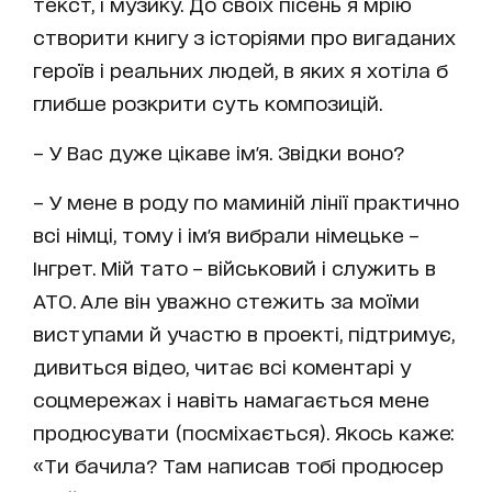
текст, і музику. До своїх пісень я мрію
створити книгу з історіями про вигаданих
героїв і реальних людей, в яких я хотіла б
глибше розкрити суть композицій.
– У Вас дуже цікаве ім'я. Звідки воно?
– У мене в роду по маминій лінії практично
всі німці, тому і ім'я вибрали німецьке –
Інгрет. Мій тато – військовий і служить в
АТО. Але він уважно стежить за моїми
виступами й участю в проекті, підтримує,
дивиться відео, читає всі коментарі у
соцмережах і навіть намагається мене
продюсувати (посміхається). Якось каже:
«Ти бачила? Там написав тобі продюсер