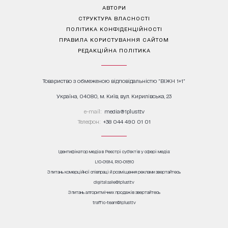
АВТОРИ
СТРУКТУРА ВЛАСНОСТІ
ПОЛІТИКА КОНФІДЕНЦІЙНОСТІ
ПРАВИЛА КОРИСТУВАННЯ САЙТОМ
РЕДАКЦІЙНА ПОЛІТИКА
Товариство з обмеженою відповідальністю "ВІЖН 1+1"
Україна, 04080, м. Київ, вул. Кирилівська, 23
е-mail:
media@1plus1.tv
Телефон:
+38 044 490 01 01
Ідентифікатор медіа в Реєстрі суб’єктів у сфері медіа:
L10-01914, R10-01810
З питань комерційної співпраці й розміщення реклами звертайтесь
digital.sale@1plus1.tv
З питань алгоритмічних продажів звертайтесь
traffic-team@1plus1.tv