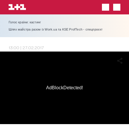
Голос країни: кастинг
Шлях майстра разом із Work.ua та KSE ProfTech - спецпроєкт
13:00 | 27.02.2017
AdBlockDetected!