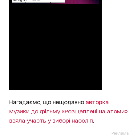
Нагадаємо, що нещодавно
авторка
музики до фільму «Розщеплені на атоми»
взяла участь у виборі наосліп
.
Реклама