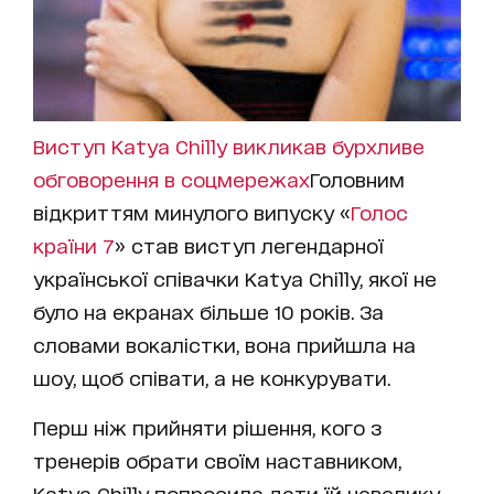
Виступ Katya Chilly викликав бурхливе
обговорення в соцмережах
Головним
відкриттям минулого випуску «
Голос
країни 7
» став виступ легендарної
української співачки Katya Chilly, якої не
було на екранах більше 10 років. За
словами вокалістки, вона прийшла на
шоу, щоб співати, а не конкурувати.
Перш ніж прийняти рішення, кого з
тренерів обрати своїм наставником,
Katya Chilly
попросила дати їй невелику