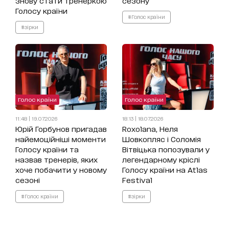
знову стати тренеркою
сезону
Голосу країни
#Голос країни
#зірки
Голос країни
Голос країни
11:48 | 19.07.2026
18:13 | 18.07.2026
Юрій Горбунов пригадав
Roxolana, Неля
найемоційніші моменти
Шовкопляс і Соломія
Голосу країни та
Вітвіцька попозували у
назвав тренерів, яких
легендарному кріслі
хоче побачити у новому
Голосу країни на Atlas
сезоні
Festival
#Голос країни
#зірки