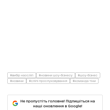
#вибір наосліп
#новини шоу-бізнесу
#шоу-бізнес
#новини
#сліпі прослуховування
#команда тіни
Не пропустіть головне! Підпишіться на
наші оновлення в Google!