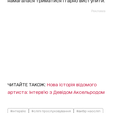
намагалася триматися і гарно виступити.
Реклама
ЧИТАЙТЕ ТАКОЖ:
Нова історія відомого
артиста: Інтерв’ю з Девідом Аксельродом
#інтерв'ю
#сліпі прослуховування
#вибір наосліп