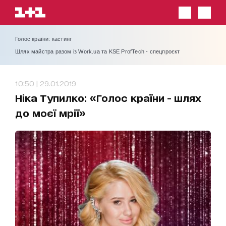
Голос країни: кастинг
Шлях майстра разом із Work.ua та KSE ProfTech - спецпроєкт
10:50 | 29.01.2019
Ніка Тупилко: «Голос країни - шлях
до моєї мрії»