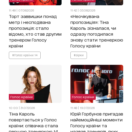
11:48 | 07.08.2026
11:42 | 03.08.2026
Торт заввишки понад
«Неочікувана
метр і несподівана
пропозиція»: Тіна
пропозиція: стало
Кароль зізналася, чи
відомо, хто став другим
одразу погодилася
тренером Голосу
знову стати тренеркою
країни
Голосу країни
#Голос країни 14
#зірки
Голос країни
Голос країни
10:00 | 31.07.2026
11:48 | 19.07.2026
Тіна Кароль
Юрій Горбунов пригадав
повертається у Голос
найемоційніші моменти
країни: співачка стала
Голосу країни та
першою тренеркою 14
назвав тренерів, яких