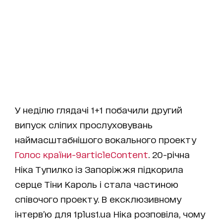
У неділю глядачі 1+1 побачили другий
випуск сліпих прослуховувань
наймасштабнішого вокального проекту
Голос країни-9
articleContent
. 20-річна
Ніка Тупилко із Запоріжжя підкорила
серце Тіни Кароль і стала частиною
співочого проекту. В ексклюзивному
інтерв’ю для 1plus1.ua Ніка розповіла, чому