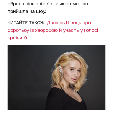
обрала пісню Adele і з якою метою
прийшла на шоу.
ЧИТАЙТЕ ТАКОЖ:
Даніель Швець про
боротьбу із хворобою й участь у Голосі
країни-9