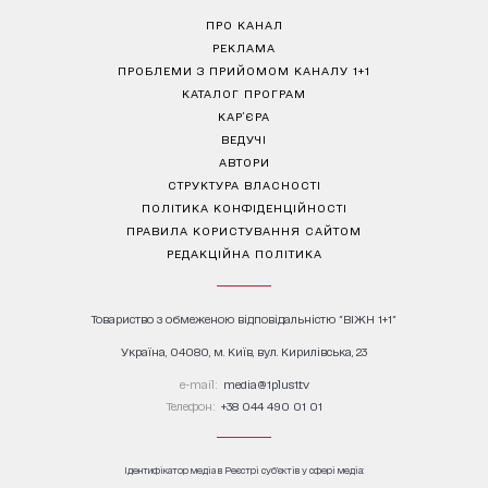
ПРО КАНАЛ
РЕКЛАМА
ПРОБЛЕМИ З ПРИЙОМОМ КАНАЛУ 1+1
КАТАЛОГ ПРОГРАМ
КАР’ЄРА
ВЕДУЧІ
АВТОРИ
СТРУКТУРА ВЛАСНОСТІ
ПОЛІТИКА КОНФІДЕНЦІЙНОСТІ
ПРАВИЛА КОРИСТУВАННЯ САЙТОМ
РЕДАКЦІЙНА ПОЛІТИКА
Товариство з обмеженою відповідальністю "ВІЖН 1+1"
Україна, 04080, м. Київ, вул. Кирилівська, 23
е-mail:
media@1plus1.tv
Телефон:
+38 044 490 01 01
Ідентифікатор медіа в Реєстрі суб’єктів у сфері медіа: