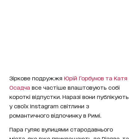
Зіркове подружжя
Юрій Горбунов та Катя
Осадча
все частіше влаштовують собі
короткі відпустки. Наразі вони публікують
у своїх Instagram світлини з
романтичного відпочинку в Римі.
Пара гуляє вулицями стародавнього
міста, яке вже прикрашають до Різдва, та