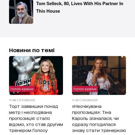
Новини по темі
Голос країни
Голос країни
11:48 | 07.08.2026
11:42 | 03.08.2026
Торт заввишки понад
«Неочікувана
метр і несподівана
пропозиція»: Тіна
пропозиція: стало
Кароль зізналася, чи
відомо, хто став другим
одразу погодилася
тренером Голосу
знову стати тренеркою