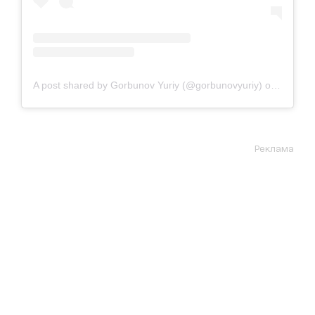
A post shared by Gorbunov Yuriy (@gorbunovyuriy)
on
Dec 2, 
Реклама