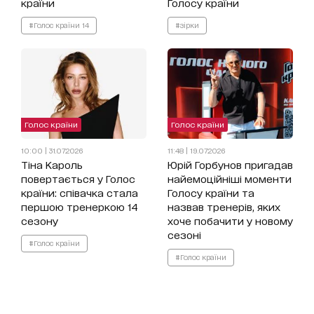
країни
Голосу країни
#Голос країни 14
#зірки
Голос країни
Голос країни
10:00 | 31.07.2026
11:48 | 19.07.2026
Тіна Кароль
Юрій Горбунов пригадав
повертається у Голос
найемоційніші моменти
країни: співачка стала
Голосу країни та
першою тренеркою 14
назвав тренерів, яких
сезону
хоче побачити у новому
сезоні
#Голос країни
#Голос країни