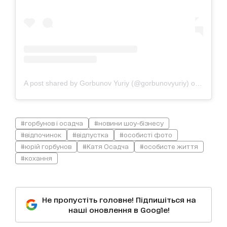
A post shared by Gorbunov Yuriy (@gorbunovyuriy)
on
Dec 2, 
#горбунов і осадча
#новини шоу-бізнесу
#відпочинок
#відпустка
#особисті фото
#юрій горбунов
#Катя Осадча
#особисте життя
#кохання
Не пропустіть головне! Підпишіться на
наші оновлення в Google!