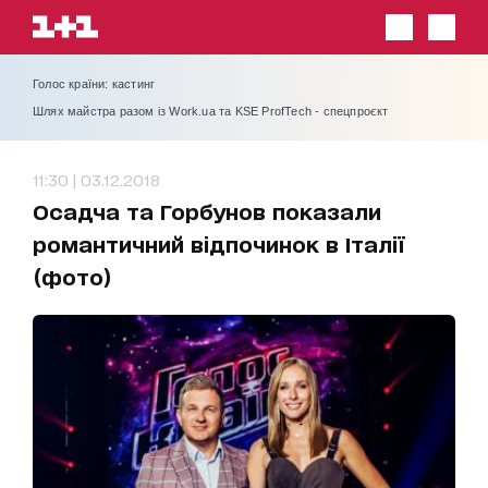
Голос країни: кастинг
Шлях майстра разом із Work.ua та KSE ProfTech - спецпроєкт
11:30 | 03.12.2018
Осадча та Горбунов показали
романтичний відпочинок в Італії
(фото)