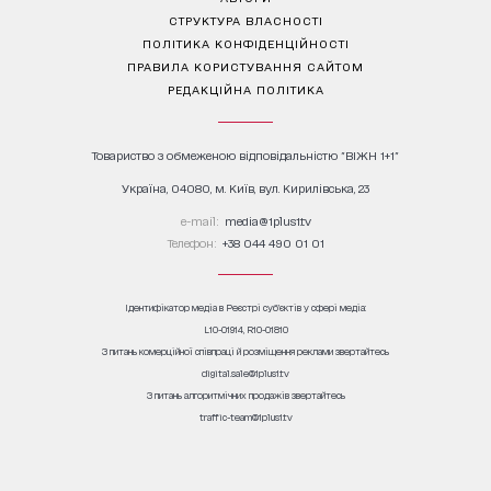
СТРУКТУРА ВЛАСНОСТІ
ПОЛІТИКА КОНФІДЕНЦІЙНОСТІ
ПРАВИЛА КОРИСТУВАННЯ САЙТОМ
РЕДАКЦІЙНА ПОЛІТИКА
Товариство з обмеженою відповідальністю "ВІЖН 1+1"
Україна, 04080, м. Київ, вул. Кирилівська, 23
е-mail:
media@1plus1.tv
Телефон:
+38 044 490 01 01
Ідентифікатор медіа в Реєстрі суб’єктів у сфері медіа:
L10-01914, R10-01810
З питань комерційної співпраці й розміщення реклами звертайтесь
digital.sale@1plus1.tv
З питань алгоритмічних продажів звертайтесь
traffic-team@1plus1.tv