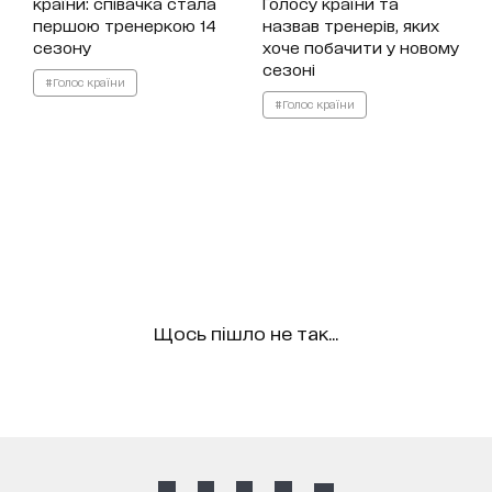
країни: співачка стала
Голосу країни та
першою тренеркою 14
назвав тренерів, яких
сезону
хоче побачити у новому
сезоні
#Голос країни
#Голос країни
Щось пішло не так...