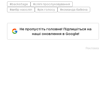
#backstage
#сліпі прослуховування
#вибір наосліп
#рік голосу
#команда бабкіна
Не пропустіть головне! Підпишіться на
наші оновлення в Google!
Реклама