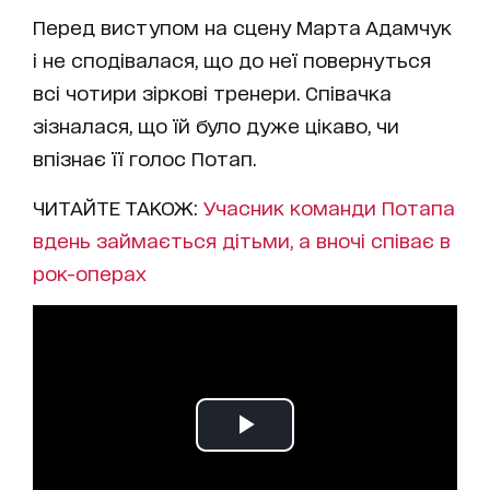
Перед виступом на сцену Марта Адамчук
і не сподівалася, що до неї повернуться
всі чотири зіркові тренери. Співачка
зізналася, що їй було дуже цікаво, чи
впізнає її голос Потап.
ЧИТАЙТЕ ТАКОЖ:
Учасник команди Потапа
вдень займається дітьми, а вночі співає в
рок-операх