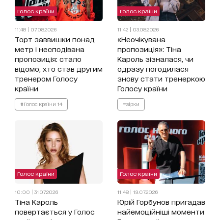
Голос країни
Голос країни
11:48 | 07.08.2026
11:42 | 03.08.2026
Торт заввишки понад
«Неочікувана
метр і несподівана
пропозиція»: Тіна
пропозиція: стало
Кароль зізналася, чи
відомо, хто став другим
одразу погодилася
тренером Голосу
знову стати тренеркою
країни
Голосу країни
#Голос країни 14
#зірки
Голос країни
Голос країни
10:00 | 31.07.2026
11:48 | 19.07.2026
Тіна Кароль
Юрій Горбунов пригадав
повертається у Голос
найемоційніші моменти