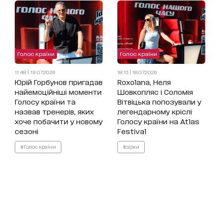
Голос країни
Голос країни
11:48 | 19.07.2026
18:13 | 18.07.2026
Юрій Горбунов пригадав
Roxolana, Неля
найемоційніші моменти
Шовкопляс і Соломія
Голосу країни та
Вітвіцька попозували у
назвав тренерів, яких
легендарному кріслі
хоче побачити у новому
Голосу країни на Atlas
сезоні
Festival
#Голос країни
#зірки