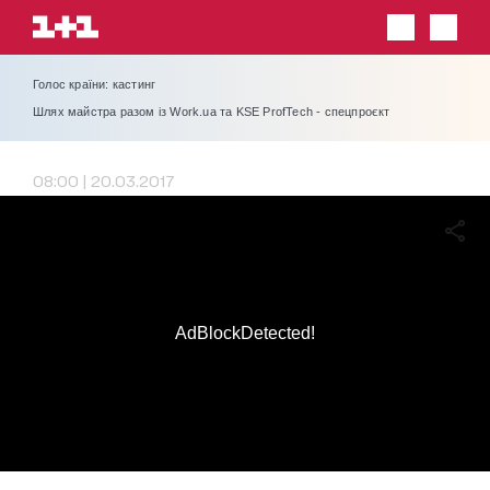
Голос країни: кастинг
Шлях майстра разом із Work.ua та KSE ProfTech - спецпроєкт
08:00 | 20.03.2017
AdBlockDetected!