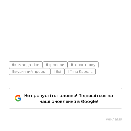
#команда тіни
#тренери
#талант-шоу
#музичний проєкт
#бої
#Тіна Кароль
Не пропустіть головне! Підпишіться на
наші оновлення в Google!
Реклама