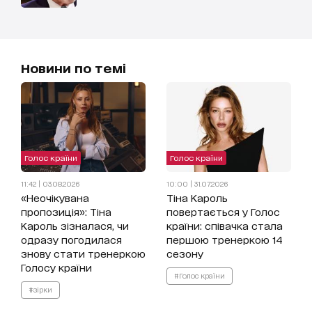
Новини по темі
Голос країни
Голос країни
11:42 | 03.08.2026
10:00 | 31.07.2026
«Неочікувана
Тіна Кароль
пропозиція»: Тіна
повертається у Голос
Кароль зізналася, чи
країни: співачка стала
одразу погодилася
першою тренеркою 14
знову стати тренеркою
сезону
Голосу країни
#Голос країни
#зірки