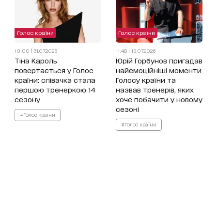
Голос країни
Голос країни
10:00 | 31.07.2026
11:48 | 19.07.2026
Тіна Кароль
Юрій Горбунов пригадав
повертається у Голос
найемоційніші моменти
країни: співачка стала
Голосу країни та
першою тренеркою 14
назвав тренерів, яких
сезону
хоче побачити у новому
сезоні
#Голос країни
#Голос країни