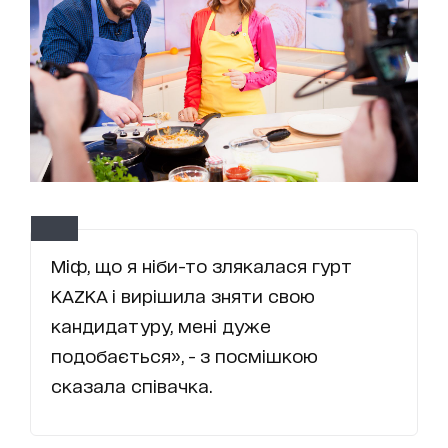
Міф, що я ніби-то злякалася гурт
KAZKA і вирішила зняти свою
кандидатуру, мені дуже
подобається», - з посмішкою
сказала співачка.