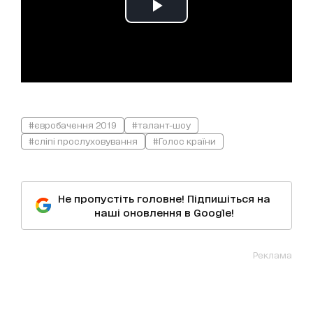
#євробачення 2019
#талант-шоу
#сліпі прослуховування
#Голос країни
Не пропустіть головне! Підпишіться на
наші оновлення в Google!
Реклама