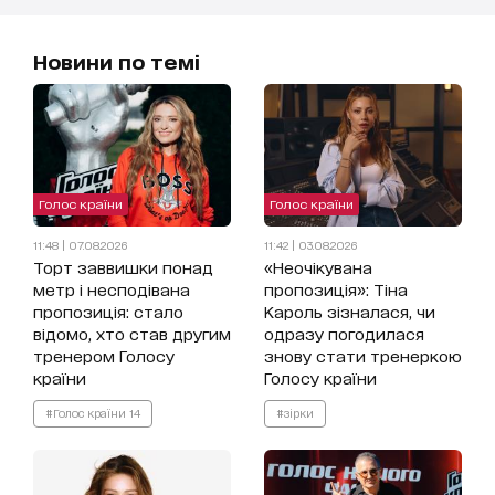
Новини по темі
Голос країни
Голос країни
11:48 | 07.08.2026
11:42 | 03.08.2026
Торт заввишки понад
«Неочікувана
метр і несподівана
пропозиція»: Тіна
пропозиція: стало
Кароль зізналася, чи
відомо, хто став другим
одразу погодилася
тренером Голосу
знову стати тренеркою
країни
Голосу країни
#Голос країни 14
#зірки