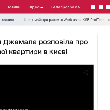
Новини
відео
телепрограма
: кастинг
Шлях майстра разом із Work.ua та KSE ProfTech - 
и Джамала розповіла про
ої квартири в Києві