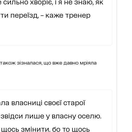
сильно хворіє, і я не знаю, як
ти переїзд, – каже тренер
акож зізналася, що вже давно мріяла
ала власниці своєї старої
 звідси лише у власну оселю.
 щось змінити, бо то щось