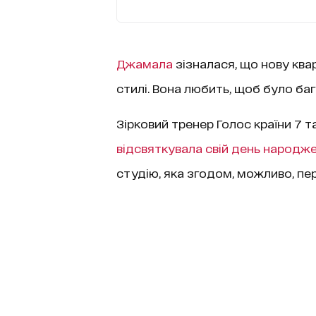
Джамала
зізналася, що нову ква
стилі. Вона любить, щоб було баг
Зірковий тренер Голос країни 7 т
відсвяткувала свій день народж
студію, яка згодом, можливо, пе