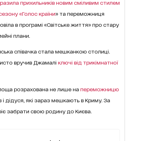
вразила прихильників новим сміливим стилем
сезону «Голос країни
» та переможниця
віла в програмі «Світське життя» про стару
мейні плани.
ська співачка стала мешканкою столиці.
очисто вручив Джамалі
ключі від трикімнатної
площа розрахована не лише на
переможницю
ків і дідуся, які зараз мешкають в Криму. За
іє забрати свою родину до Києва.