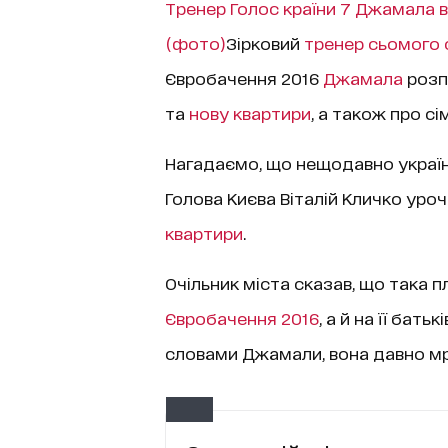
Тренер Голос країни 7 Джамала 
(фото)
Зірковий
тренер сьомого 
Євробачення 2016
Джамала
розпо
та
нову квартири
, а також про сі
Нагадаємо, що нещодавно україн
Голова Києва Віталій Кличко ур
квартири
.
Очільник міста сказав, що така 
Євробачення 2016
, а й на її бать
словами Джамали, вона давно мр