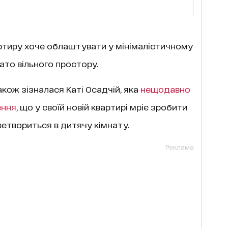
ртиру хоче облаштувати у мінімалістичному
ато вільного простору.
акож зізналася Каті Осадчій, яка
нещодавно
ення
, що у своїй новій квартирі мріє зробити
ретвориться в дитячу кімнату.
Реклама