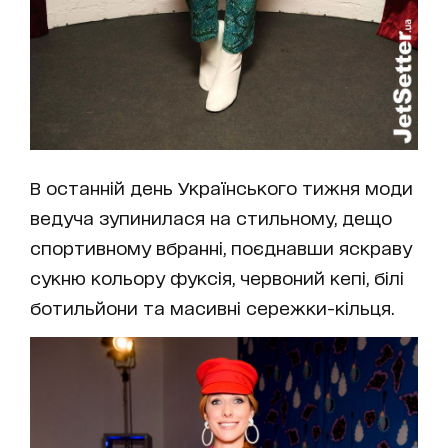
В останній день Українського тижня моди
ведуча зупинилася на стильному, дещо
спортивному вбранні, поєднавши яскраву
сукню кольору фуксія, червоний кепі, білі
ботильйони та масивні сережки-кільця.