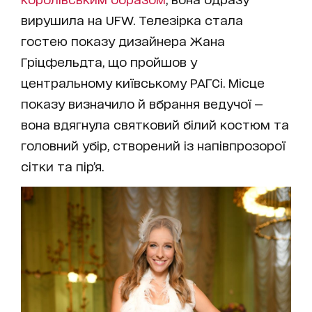
вирушила на UFW. Телезірка стала
гостею показу дизайнера Жана
Гріцфельдта, що пройшов у
центральному київському РАГСі. Місце
показу визначило й вбрання ведучої —
вона вдягнула святковий білий костюм та
головний убір, створений із напівпрозорої
сітки та пір’я.