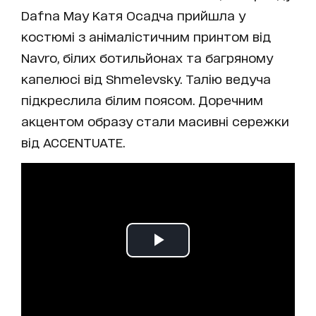
Dafna May Катя Осадча прийшла у
костюмі з анімалістичним принтом від
Navro, білих ботильйонах та багряному
капелюсі від Shmelevsky. Талію ведуча
підкреслила білим поясом. Доречним
акцентом образу стали масивні сережки
від ACCENTUATE.