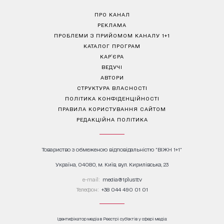
ПРО КАНАЛ
РЕКЛАМА
ПРОБЛЕМИ З ПРИЙОМОМ КАНАЛУ 1+1
КАТАЛОГ ПРОГРАМ
КАР’ЄРА
ВЕДУЧІ
АВТОРИ
СТРУКТУРА ВЛАСНОСТІ
ПОЛІТИКА КОНФІДЕНЦІЙНОСТІ
ПРАВИЛА КОРИСТУВАННЯ САЙТОМ
РЕДАКЦІЙНА ПОЛІТИКА
Товариство з обмеженою відповідальністю "ВІЖН 1+1"
Україна, 04080, м. Київ, вул. Кирилівська, 23
е-mail:
media@1plus1.tv
Телефон:
+38 044 490 01 01
Ідентифікатор медіа в Реєстрі суб’єктів у сфері медіа: