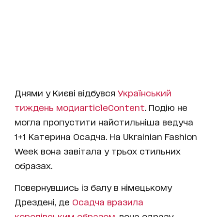
Днями у Києві відбувся
Український
тиждень моди
articleContent
. Подію не
могла пропустити найстильніша ведуча
1+1 Катерина Осадча. На Ukrainian Fashion
Week вона завітала у трьох стильних
образах.
Повернувшись із балу в німецькому
Дрездені, де
Осадча вразила
королівським образом
, вона одразу