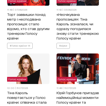
Голос країни
Голос країни
11:48 | 07.08.2026
11:42 | 03.08.2026
Торт заввишки понад
«Неочікувана
метр і несподівана
пропозиція»: Тіна
пропозиція: стало
Кароль зізналася, чи
відомо, хто став другим
одразу погодилася
тренером Голосу
знову стати тренеркою
країни
Голосу країни
#Голос країни 14
#зірки
Голос країни
Голос країни
10:00 | 31.07.2026
11:48 | 19.07.2026
Тіна Кароль
Юрій Горбунов пригадав
повертається у Голос
найемоційніші моменти
країни: співачка стала
Голосу країни та