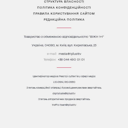
СТРУКТУРА ВЛАСНОСТІ
ПОЛІТИКА КОНФІДЕНЦІЙНОСТІ
ПРАВИЛА КОРИСТУВАННЯ САЙТОМ
РЕДАКЦІЙНА ПОЛІТИКА
Товариство з обмеженою відповідальністю "ВІЖН 1+1"
Україна, 04080, м. Київ, вул. Кирилівська, 23
е-mail:
media@1plus1.tv
Телефон:
+38 044 490 01 01
Ідентифікатор медіа в Реєстрі суб’єктів у сфері медіа:
L10-01914, R10-01810
З питань комерційної співпраці й розміщення реклами звертайтесь
digital.sale@1plus1.tv
З питань алгоритмічних продажів звертайтесь
traffic-team@1plus1.tv