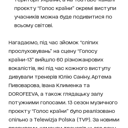
проєкту “Голос країни” окремі виступи
учасників можна буде подивитися по
всьому світові.
Нагадаємо, під час зйомок “сліпих
прослуховувань” на сцену “Голосу
країни-13” вийшло 60 різножанрових
вокалістів, які під час кожного виступу
дивували тренерів Юлію Саніну, Артема
Пивоварова, Івана Клименка та
DOROFEEVA, а також глядацьку залу
потужними голосами. 13 сезон музичного
проєкту “Голос країни” було реалізовано
спільно з Telewizja Polska (TVP). За новими
правилами, команди тренерів цього року