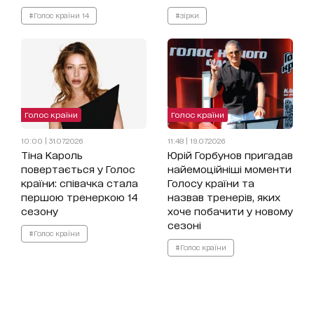
#Голос країни 14
#зірки
Голос країни
Голос країни
10:00 | 31.07.2026
11:48 | 19.07.2026
Тіна Кароль
Юрій Горбунов пригадав
повертається у Голос
найемоційніші моменти
країни: співачка стала
Голосу країни та
першою тренеркою 14
назвав тренерів, яких
сезону
хоче побачити у новому
сезоні
#Голос країни
#Голос країни