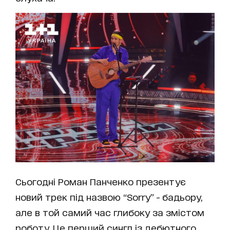
Сьогодні Роман Панченко презентує
новий трек під назвою “Sorry” - бадьору,
але в той самий час глибоку за змістом
роботу. Це перший сингл із дебютного