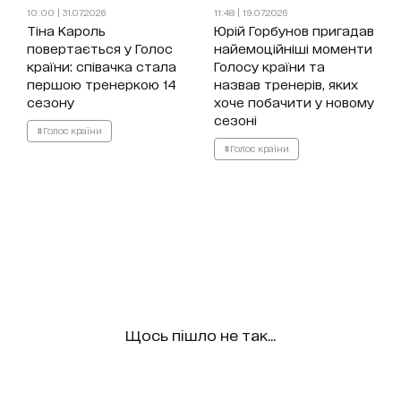
10:00 | 31.07.2026
11:48 | 19.07.2026
Тіна Кароль
Юрій Горбунов пригадав
повертається у Голос
найемоційніші моменти
країни: співачка стала
Голосу країни та
першою тренеркою 14
назвав тренерів, яких
сезону
хоче побачити у новому
сезоні
#Голос країни
#Голос країни
Щось пішло не так...