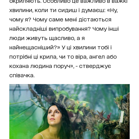
окриляють. Особливо це важливо в важкі
хвилини, коли ти сидиш і думаєш: «Ну,
чому я? Чому саме мені дістаються
найскладніші випробування? Чому інші
люди живуть щасливо, а я
найнещасніший?» У ці хвилини тобі і
потрібні ці крила, чи то віра, ангел або
кохана людина поруч», - стверджує
співачка.