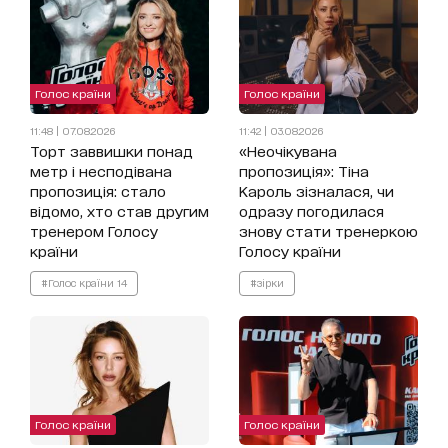
Голос країни
Голос країни
11:48 | 07.08.2026
11:42 | 03.08.2026
Торт заввишки понад
«Неочікувана
метр і несподівана
пропозиція»: Тіна
пропозиція: стало
Кароль зізналася, чи
відомо, хто став другим
одразу погодилася
тренером Голосу
знову стати тренеркою
країни
Голосу країни
#Голос країни 14
#зірки
Голос країни
Голос країни