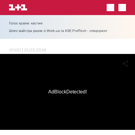
Голос країни: кастинг
Шлях майстра разом із Work.ua та KSE ProfTech - спецпроєкт
10:00 | 21.03.2018
AdBlockDetected!