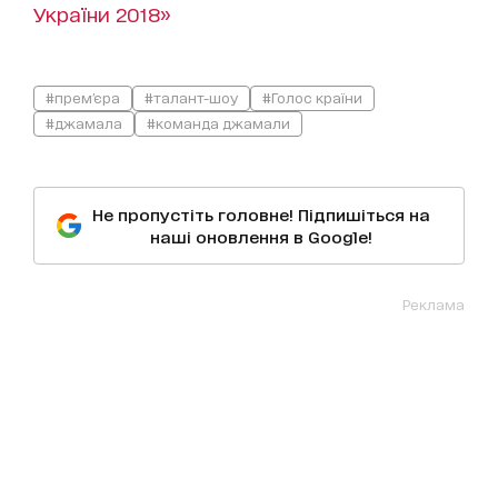
України 2018»
#прем'єра
#талант-шоу
#Голос країни
#джамала
#команда джамали
Не пропустіть головне! Підпишіться на
наші оновлення в Google!
Реклама