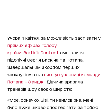
Учора, 1 квітня, за можливість заспівати у
прямих ефірах Голосу
країни-8
articleContent
змагалися
підопічні Сергія Бабкіна та Потапа.
Завершальним акордом перших
«нокаутів» став
виступ учасниці команди
Потапа – Зіанджі
. Дівчина вразила
тренерів шоу своєю щирістю.
«Моє, сонечко, Зізі, ти неймовірна. Мені
було дуже цікаво спостерігати за тобою