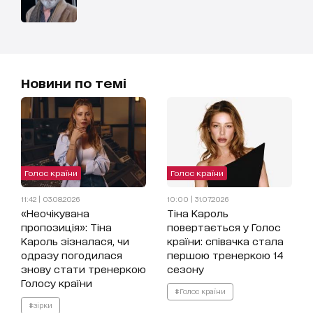
Новини по темі
Голос країни
Голос країни
11:42 | 03.08.2026
10:00 | 31.07.2026
«Неочікувана
Тіна Кароль
пропозиція»: Тіна
повертається у Голос
Кароль зізналася, чи
країни: співачка стала
одразу погодилася
першою тренеркою 14
знову стати тренеркою
сезону
Голосу країни
#Голос країни
#зірки