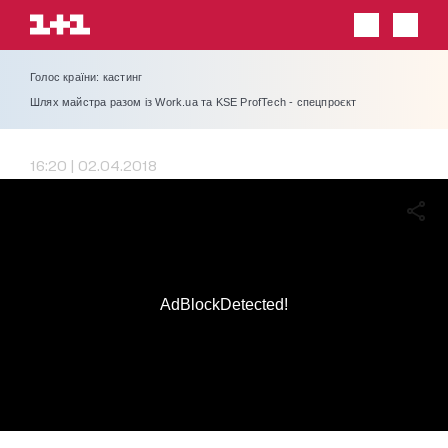
Голос країни: кастинг
Шлях майстра разом із Work.ua та KSE ProfTech - спецпроєкт
16:20 | 02.04.2018
AdBlockDetected!