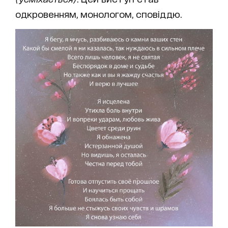
одкровенням, монологом, сповіддю.