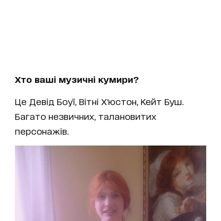
Хто ваші музичні кумири?
Це Девід Боуї, Вітні Х'юстон, Кейт Буш.
Багато незвичних, талановитих
персонажів.