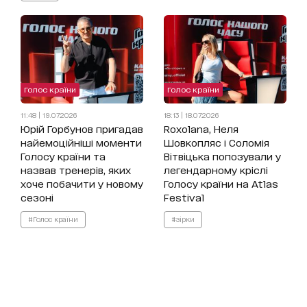
Голос країни
Голос країни
11:48 | 19.07.2026
18:13 | 18.07.2026
Юрій Горбунов пригадав
Roxolana, Неля
найемоційніші моменти
Шовкопляс і Соломія
Голосу країни та
Вітвіцька попозували у
назвав тренерів, яких
легендарному кріслі
хоче побачити у новому
Голосу країни на Atlas
сезоні
Festival
#Голос країни
#зірки