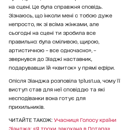
на сцені. Це була справжня сповідь.
Зізнаюсь, що інколи мені с тобою дуже
непросто, як зі всіма жінками, але
сьогодні на сцені ти зробила все
правильно: була сміливою, щирою,
артистичною – все одночасно», –
звернувся до Зіаджі наставник,
подарувавши їй «квиток» у прямі ефіри.
Опісля Зіанджа розповіла 1plus1.ua, чому її
виступ став для неї сповіддю та які
несподіванки вона готує для
прихильників.
ЧИТАЙТЕ ТАКОЖ:
Учасниця Голосу країни
Зіанджа: «Я трохи закохана в Потапа»