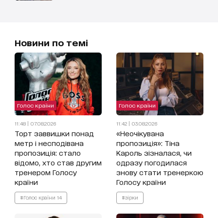
Новини по темі
Голос країни
Голос країни
11:48 | 07.08.2026
11:42 | 03.08.2026
Торт заввишки понад
«Неочікувана
метр і несподівана
пропозиція»: Тіна
пропозиція: стало
Кароль зізналася, чи
відомо, хто став другим
одразу погодилася
тренером Голосу
знову стати тренеркою
країни
Голосу країни
#Голос країни 14
#зірки