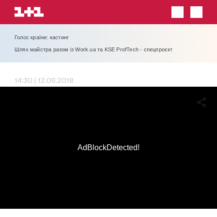
Голос країни: кастинг
Шлях майстра разом із Work.ua та KSE ProfTech - спецпроєкт
14:30 | 12.06.2018
AdBlockDetected!