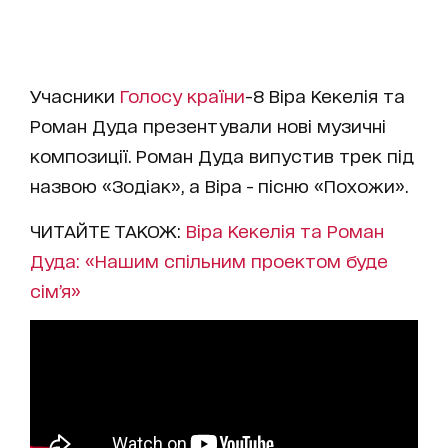
Учасники
Голосу країни
-8 Віра Кекелія та
Роман Дуда презентували нові музичні
композиції. Роман Дуда випустив трек під
назвою «Зодіак», а Віра - пісню «Похожи».
ЧИТАЙТЕ ТАКОЖ:
Віра Кекелія та Роман
Дуда: «Нашим спільним проектом буде
сім’я»