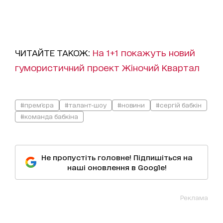
ЧИТАЙТЕ ТАКОЖ:
На 1+1 покажуть новий
гумористичний проект Жіночий Квартал
#прем'єра
#талант-шоу
#новини
#сергій бабкін
#команда бабкіна
Не пропустіть головне! Підпишіться на
наші оновлення в Google!
Реклама