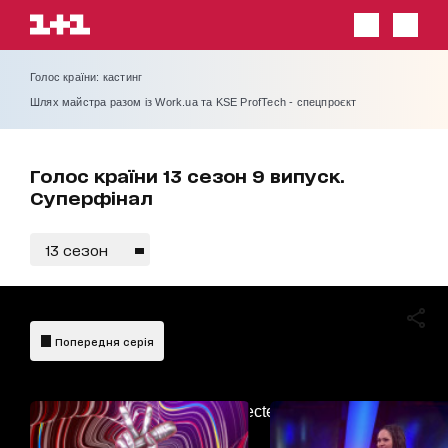
Голос країни: кастинг
Шлях майстра разом із Work.ua та KSE ProfTech - спецпроєкт
Голос країни 13 сезон 9 випуск.
Суперфінал
13 сезон
Попередня серія
AdBlockDetected!