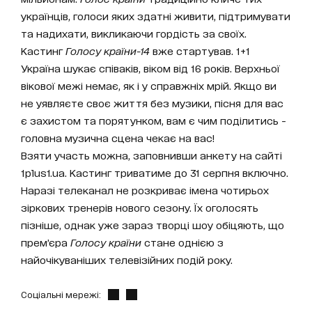
українців, голоси яких здатні живити, підтримувати
та надихати, викликаючи гордість за своїх.
Кастинг
Голосу країни-14
вже стартував. 1+1
Україна шукає співаків, віком від 16 років. Верхньої
вікової межі немає, як і у справжніх мрій. Якщо ви
не уявляєте своє життя без музики, пісня для вас
є захистом та порятунком, вам є чим поділитись -
головна музична сцена чекає на вас!
Взяти участь можна, заповнивши анкету на сайті
1plus1.ua. Кастинг триватиме до 31 серпня включно.
Наразі телеканал не розкриває імена чотирьох
зіркових тренерів нового сезону. Їх оголосять
пізніше, однак уже зараз творці шоу обіцяють, що
прем’єра
Голосу країни
стане однією з
найочікуваніших телевізійних подій року.
Соціальні мережі: