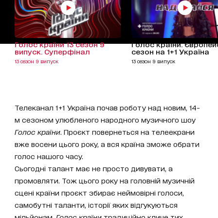
Голос країни 13 сезон 9
Голос країни. Європей
випуск. Суперфінал
сезон на 1+1 Україна
13 сезон 9 випуск
13 сезон 9 випуск
Телеканал 1+1 Україна почав роботу над новим, 14-
м сезоном улюбленого народного музичного шоу
Голос країни
. Проєкт повернеться на телеекрани
вже восени цього року, а вся країна зможе обрати
голос нашого часу.
Сьогодні талант має не просто дивувати, а
промовляти. Тож цього року на головній музичній
сцені країни проєкт збирає неймовірні голоси,
самобутні таланти, історії яких відгукуються
мільйонам.
Голос країни
традиційно кличе тих