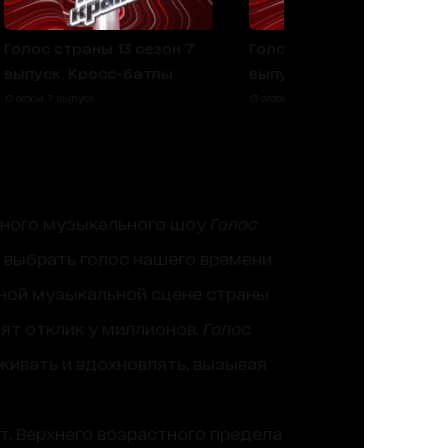
Голос страны 13 сезон 7
Голос страны 13 сезон 6
выпуск. Кросс-батлы
выпуск. Бои
13 сезон 7 выпуск
13 сезон 6 выпуск
одного музыкального шоу
Голос
т выбрать голос нашего времени.
авной музыкальной сцене страны
ят отклик у миллионов.
Голос
живать и вдохновлять, вызывая
ет. Верхнего возрастного предела