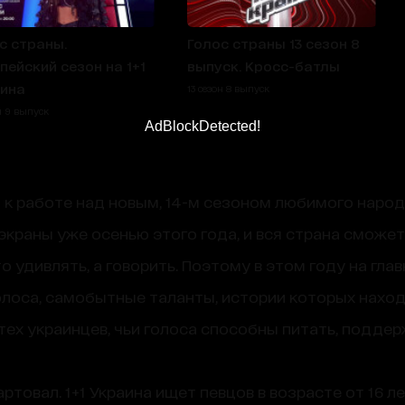
с страны.
Голос страны 13 сезон 8
пейский сезон на 1+1
выпуск. Кросс-батлы
ина
13 сезон 8 выпуск
н 9 выпуск
AdBlockDetected!
л к работе над новым, 14-м сезоном любимого нар
еэкраны уже осенью этого года, и вся страна сможе
о удивлять, а говорить. Поэтому в этом году на гл
лоса, самобытные таланты, истории которых наход
ех украинцев, чьи голоса способны питать, поддер
ртовал. 1+1 Украина ищет певцов в возрасте от 16 л