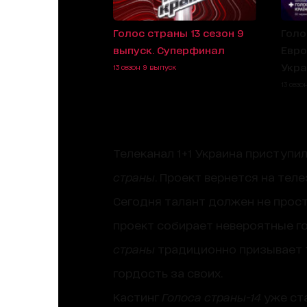
Голос страны 13 сезон 9
Голо
выпуск. Суперфинал
Евро
Укра
13 сезон 9 выпуск
13 сезо
Телеканал 1+1 Украина приступи
страны
. Проект вернется на тел
Сегодня талант должен не прост
проект собирает невероятные го
страны
традиционно призывает т
гордость за своих.
Кастинг
Голоса страны-14
уже ста