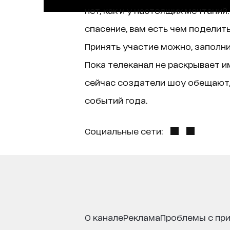
нет, как и у настоящих мечтаний
спасение, вам есть чем поделить
Принять участие можно, заполнив
Пока телеканал не раскрывает и
сейчас создатели шоу обещают,
событий года.
Социальные сети:
о канале
реклама
проблемы с пр