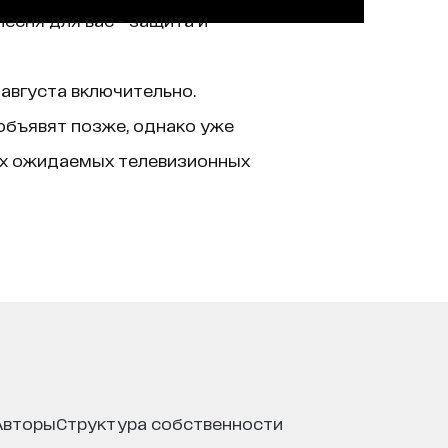
песня для вас - защита и
 августа включительно.
 объявят позже, однако уже
ых ожидаемых телевизионных
авторы
структура собственности