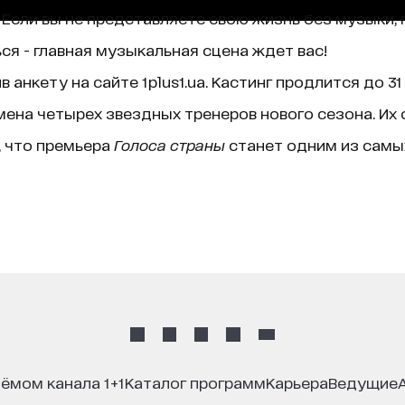
. Если вы не представляете свою жизнь без музыки, 
ся - главная музыкальная сцена ждет вас!
 анкету на сайте 1plus1.ua. Кастинг продлится до 31
мена четырех звездных тренеров нового сезона. Их
 что премьера
Голоса страны
станет одним из сам
иёмом канала 1+1
каталог программ
карьера
ведущие