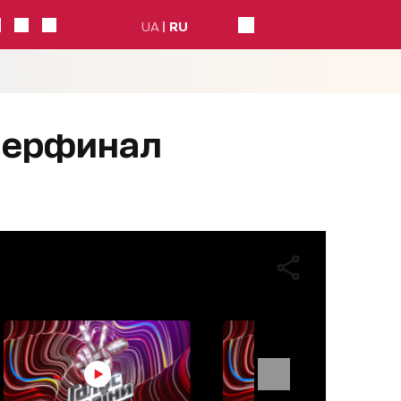
UA
RU
уперфинал