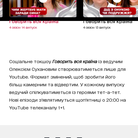
Говорить вся країна
Говорить вся країна
4 сезон 14 випуск
4 сезон 13 випуск
Соціальне токшоу
Говорить вся країна
із ведучим
Олексієм Сухановим створюватиметься лише для
Youtube. Формат змінений, щоб зробити його
більш камерним та відвертим. У кожному випуску
ведучий спілкуватиметься із героями тет-а-тет.
Нові епізоди з’являтимуться щоп’ятниці о 20:00 на
YouTube телеканалу 1+1.