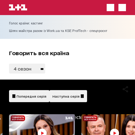
Голос країни: кастинг
Шлях майстра разом із Work.ua та KSE ProfTech - спецпроєкт
Говорить вся країна
4 сезон
Попередня серія
Наступна серія
AdBlockDetected!