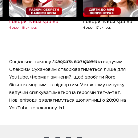
Говорить вся країна
Говорить вся країна
4 сезон 18 випуск
4 сезон 17 випуск
Соціальне токшоу
Говорить вся країна
із ведучим
Олексієм Сухановим створюватиметься лише для
Youtube. Формат змінений, щоб зробити його
більш камерним та відвертим. У кожному випуску
ведучий спілкуватиметься із героями тет-а-тет.
Нові епізоди з’являтимуться щоп’ятниці о 20:00 на
YouTube телеканалу 1+1.