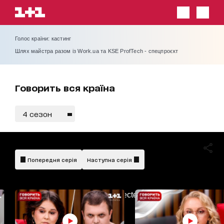
Голос країни: кастинг
Шлях майстра разом із Work.ua та KSE ProfTech - спецпроєкт
Говорить вся країна
4 сезон
Попередня серія
Наступна серія
AdBlockDetected!