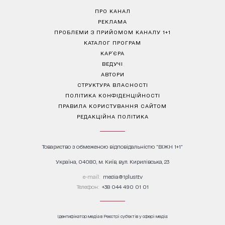
ПРО КАНАЛ
РЕКЛАМА
ПРОБЛЕМИ З ПРИЙОМОМ КАНАЛУ 1+1
КАТАЛОГ ПРОГРАМ
КАР’ЄРА
ВЕДУЧІ
АВТОРИ
СТРУКТУРА ВЛАСНОСТІ
ПОЛІТИКА КОНФІДЕНЦІЙНОСТІ
ПРАВИЛА КОРИСТУВАННЯ САЙТОМ
РЕДАКЦІЙНА ПОЛІТИКА
Товариство з обмеженою відповідальністю "ВІЖН 1+1"
Україна, 04080, м. Київ, вул. Кирилівська, 23
е-mail:
media@1plus1.tv
Телефон:
+38 044 490 01 01
Ідентифікатор медіа в Реєстрі суб’єктів у сфері медіа: