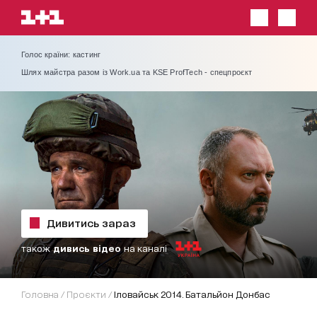
Голос країни: кастинг
Шлях майстра разом із Work.ua та KSE ProfTech - спецпроєкт
Дивитись зараз
також
дивись відео
на каналі
Головна
/
проєкти
/
Іловайськ 2014. Батальйон Донбас