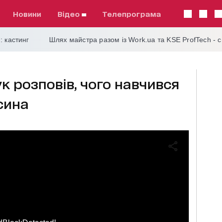
Новини
відео
телепрограма
: кастинг
Шлях майстра разом із Work.ua та KSE ProfTech - 
 розповів, чого навчився
 сина