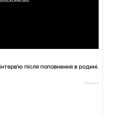
dBlockDetected!
нтерв’ю після поповнення в родині.
Реклама