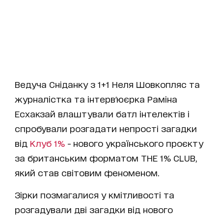
Ведуча Сніданку з 1+1 Неля Шовкопляс та
журналістка та інтерв'юєрка Раміна
Есхакзай влаштували батл інтелектів і
спробували розгадати непрості загадки
від
Клуб 1%
- нового українського проєкту
за британським форматом THE 1% CLUB,
який став світовим феноменом.
Зірки позмагалися у кмітливості та
розгадували дві загадки від нового