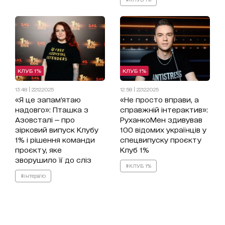
КЛУБ 1%
КЛУБ 1%
13:48 | 22.12.2025
12:58 | 22.12.2025
«Я це запам’ятаю
«Не просто вправи, а
надовго»: Пташка з
справжній інтерактив»:
Азовсталі — про
РуханкоМен здивував
зірковий випуск Клубу
100 відомих українців у
1% і рішення команди
спецвипуску проєкту
проєкту, яке
Клуб 1%
зворушило її до сліз
#КЛУБ 1%
#інтерв'ю