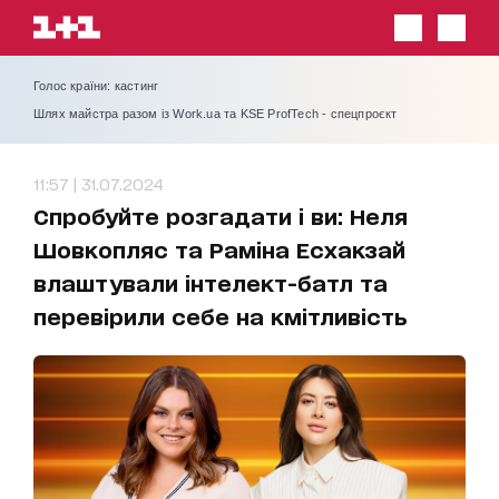
Голос країни: кастинг
Шлях майстра разом із Work.ua та KSE ProfTech - спецпроєкт
11:57 | 31.07.2024
Спробуйте розгадати і ви: Неля
Шовкопляс та Раміна Есхакзай
влаштували інтелект-батл та
перевірили себе на кмітливість