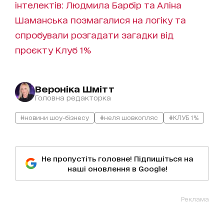
інтелектів: Людмила Барбір та Аліна
Шаманська позмагалися на логіку та
спробували розгадати загадки від
проєкту Клуб 1%
Вероніка Шмітт
Головна редакторка
#новини шоу-бізнесу
#неля шовкопляс
#КЛУБ 1%
Не пропустіть головне! Підпишіться на
наші оновлення в Google!
Реклама