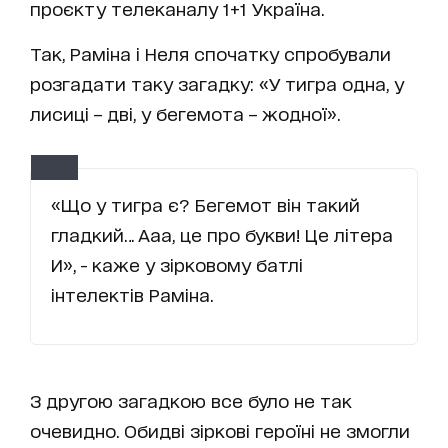
проєкту телеканалу 1+1 Україна.
Так, Раміна і Неля спочатку спробували
розгадати таку загадку: «У тигра одна, у
лисиці – дві, у бегемота – жодної».
«Що у тигра є? Бегемот він такий
гладкий… Ааа, це про букви! Це літера
И», - каже у зірковому батлі
інтелектів Раміна.
З другою загадкою все було не так
очевидно. Обидві зіркові героїні не змогли