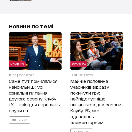
Новини по темі
КЛУБ 1%
КЛУБ 1%
12:03 | 06.01.2026
17:31 | 22.12.2025
Саме тут помилялися
Майже половина
найсильніші: усі
учасників відразу
фінальні питання
покинули гру:
другого сезону Клубу
найпідступніше
1% — квіз для справжніх
питання за два сезони
ерудитів
Клубу 1%, яке
здавалось
#КЛУБ 1%
елементарним
#КЛУБ 1%