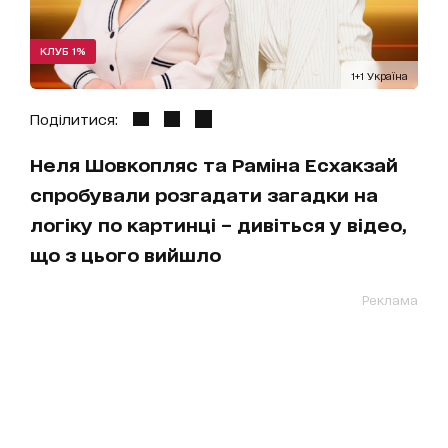
КЛУБ 1%
1+1 Україна
Поділитися:
Неля Шовкопляс та Раміна Есхакзай
спробували розгадати загадки на
логіку по картинці – дивіться у відео,
що з цього вийшло
Реклама