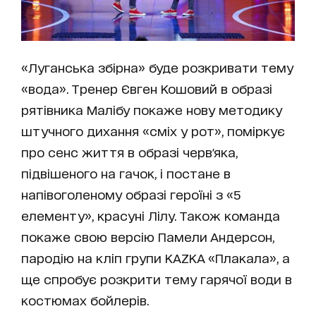
«Луганська збірна» буде розкривати тему
«вода». Тренер Євген Кошовий в образі
рятівника Малібу покаже нову методику
штучного дихання «сміх у рот», поміркує
про сенс життя в образі черв'яка,
підвішеного на гачок, і постане в
напівоголеному образі героїні з «5
елементу», красуні Лілу. Також команда
покаже свою версію Памели Андерсон,
пародію на кліп групи KAZKA «Плакала», а
ще спробує розкрити тему гарячої води в
костюмах бойлерів.