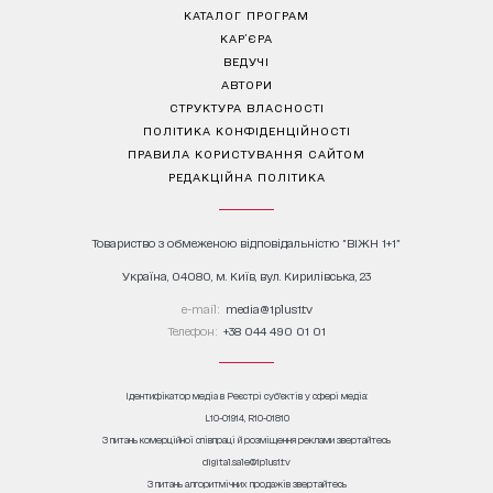
КАТАЛОГ ПРОГРАМ
КАР’ЄРА
ВЕДУЧІ
АВТОРИ
СТРУКТУРА ВЛАСНОСТІ
ПОЛІТИКА КОНФІДЕНЦІЙНОСТІ
ПРАВИЛА КОРИСТУВАННЯ САЙТОМ
РЕДАКЦІЙНА ПОЛІТИКА
Товариство з обмеженою відповідальністю "ВІЖН 1+1"
Україна, 04080, м. Київ, вул. Кирилівська, 23
е-mail:
media@1plus1.tv
Телефон:
+38 044 490 01 01
Ідентифікатор медіа в Реєстрі суб’єктів у сфері медіа:
L10-01914, R10-01810
З питань комерційної співпраці й розміщення реклами звертайтесь
digital.sale@1plus1.tv
З питань алгоритмічних продажів звертайтесь