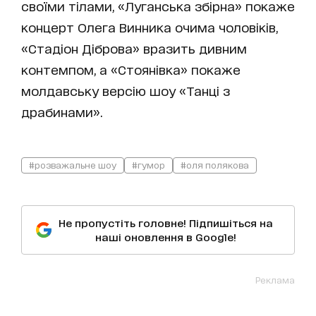
своїми тілами, «Луганська збірна» покаже
концерт Олега Винника очима чоловіків,
«Стадіон Діброва» вразить дивним
контемпом, а «Стоянівка» покаже
молдавську версію шоу «Танці з
драбинами».
#розважальне шоу
#гумор
#оля полякова
Не пропустіть головне! Підпишіться на
наші оновлення в Google!
Реклама