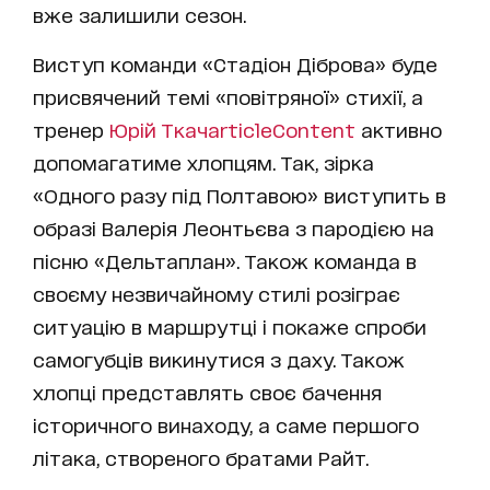
вже залишили сезон.
Виступ команди «Стадіон Діброва» буде
присвячений темі «повітряної» стихії, а
тренер
Юрій Ткач
articleContent
активно
допомагатиме хлопцям. Так, зірка
«Одного разу під Полтавою» виступить в
образі Валерія Леонтьєва з пародією на
пісню «Дельтаплан». Також команда в
своєму незвичайному стилі розіграє
ситуацію в маршрутці і покаже спроби
самогубців викинутися з даху. Також
хлопці представлять своє бачення
історичного винаходу, а саме першого
літака, створеного братами Райт.