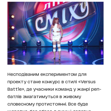
Несподіваним експериментом для
проекту стане конкурс в стилі «Versus
Battle», де учасники команд у жанрі реп-
батлів змагатимуться в живому
словесному протистоянні. Все буде
жорстко, без образ, в риму і, головне,