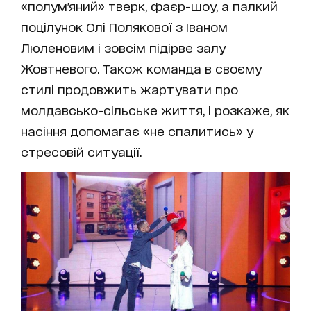
«полум'яний» тверк, фаєр-шоу, а палкий
поцілунок Олі Полякової з Іваном
Люленовим і зовсім підірве залу
Жовтневого. Також команда в своєму
стилі продовжить жартувати про
молдавсько-сільське життя, і розкаже, як
насіння допомагає «не спалитись» у
стресовій ситуації.