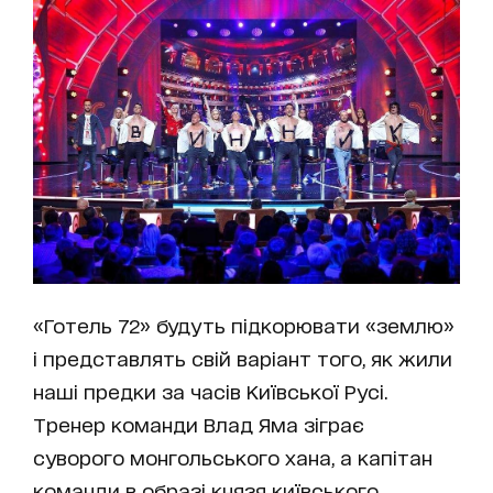
«Готель 72» будуть підкорювати «землю»
і представлять свій варіант того, як жили
наші предки за часів Київської Русі.
Тренер команди Влад Яма зіграє
суворого монгольського хана, а капітан
команди в образі князя київського