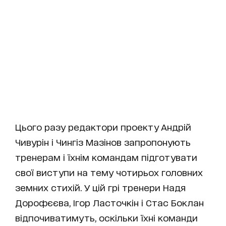
Цього разу редактори проекту Андрій
Чивурін і Чингіз Мазінов запропонують
тренерам і їхнім командам підготувати
свої виступи на тему чотирьох головних
земних стихій. У цій грі тренери Надя
Дорофєєва, Ігор Ласточкін і Стас Боклан
відпочиватимуть, оскільки їхні команди