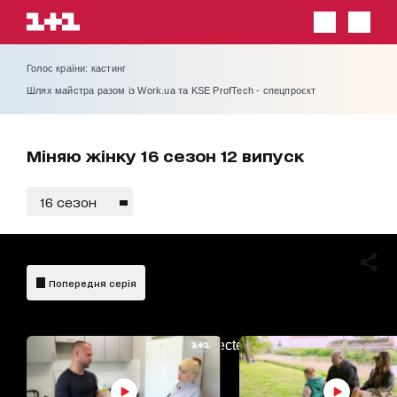
Голос країни: кастинг
Шлях майстра разом із Work.ua та KSE ProfTech - спецпроєкт
Міняю жінку 16 сезон 12 випуск
16 сезон
Попередня серія
AdBlockDetected!