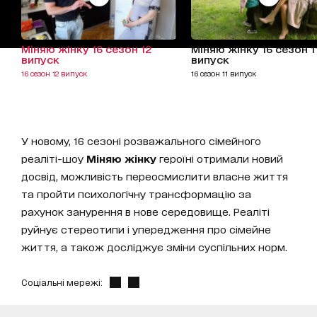
Міняю жінку 16 сезон 12
Міняю жінку 16 сезон 1
випуск
випуск
16 сезон 12 випуск
16 сезон 11 випуск
У новому, 16 сезоні розважального сімейного
реаліті-шоу
Міняю жінку
героїні отримали новий
досвід, можливість переосмислити власне життя
та пройти психологічну трансформацію за
рахунок занурення в нове середовище. Реаліті
руйнує стереотипи і упередження про сімейне
життя, а також досліджує зміни суспільних норм.
Соціальні мережі: